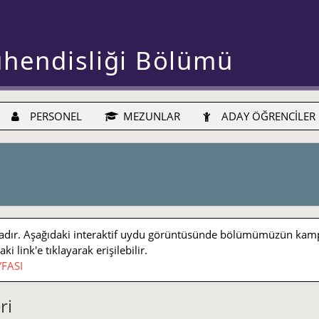
ühendisliği Bölümü
PERSONEL
MEZUNLAR
ADAY ÖĞRENCİLER
r. Aşağıdaki interaktif uydu görüntüsünde bölümümüzün kampüs iç
 link'e tıklayarak erişilebilir.
FASI
ri