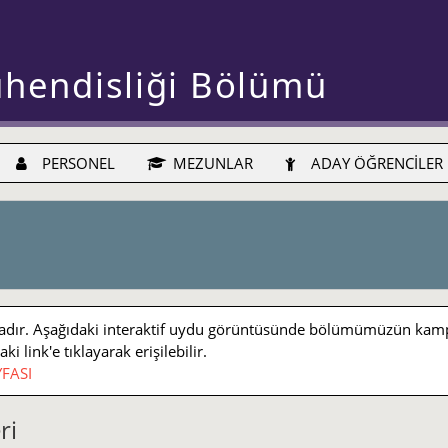
ühendisliği Bölümü
PERSONEL
MEZUNLAR
ADAY ÖĞRENCİLER
r. Aşağıdaki interaktif uydu görüntüsünde bölümümüzün kampüs iç
 link'e tıklayarak erişilebilir.
FASI
ri