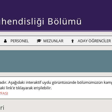
ühendisliği Bölümü
PERSONEL
MEZUNLAR
ADAY ÖĞRENCİLER
r. Aşağıdaki interaktif uydu görüntüsünde bölümümüzün kampüs iç
 link'e tıklayarak erişilebilir.
FASI
ri