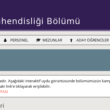
ühendisliği Bölümü
PERSONEL
MEZUNLAR
ADAY ÖĞRENCİLER
r. Aşağıdaki interaktif uydu görüntüsünde bölümümüzün kampüs iç
 link'e tıklayarak erişilebilir.
FASI
ri