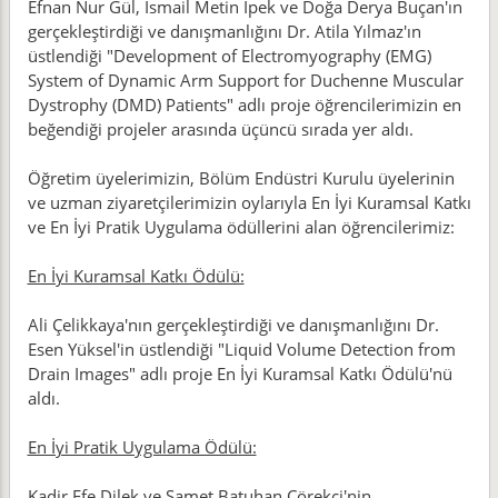
Efnan Nur Gül, İsmail Metin İpek ve Doğa Derya Buçan'ın
gerçekleştirdiği ve danışmanlığını Dr. Atila Yılmaz'ın
üstlendiği "Development of Electromyography (EMG)
System of Dynamic Arm Support for Duchenne Muscular
Dystrophy (DMD) Patients" adlı proje öğrencilerimizin en
beğendiği projeler arasında üçüncü sırada yer aldı.
Öğretim üyelerimizin, Bölüm Endüstri Kurulu üyelerinin
ve uzman ziyaretçilerimizin oylarıyla En İyi Kuramsal Katkı
ve En İyi Pratik Uygulama ödüllerini alan öğrencilerimiz:
En İyi Kuramsal Katkı Ödülü:
Ali Çelikkaya'nın gerçekleştirdiği ve danışmanlığını Dr.
Esen Yüksel'in üstlendiği "Liquid Volume Detection from
Drain Images" adlı proje En İyi Kuramsal Katkı Ödülü'nü
aldı.
En İyi Pratik Uygulama Ödülü:
Kadir Efe Dilek ve Samet Batuhan Çörekçi'nin