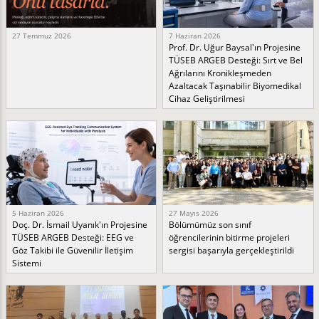
27 Temmuz 2026
7 Haziran 2026
Prof. Dr. Uğur Baysal'ın Projesine
TÜSEB ARGEB Desteği: Sırt ve Bel
Ağrılarını Kronikleşmeden
Azaltacak Taşınabilir Biyomedikal
Cihaz Geliştirilmesi
5 Haziran 2026
27 Mayıs 2026
Doç. Dr. İsmail Uyanık'ın Projesine
Bölümümüz son sınıf
TÜSEB ARGEB Desteği: EEG ve
öğrencilerinin bitirme projeleri
Göz Takibi ile Güvenilir İletişim
sergisi başarıyla gerçekleştirildi
Sistemi