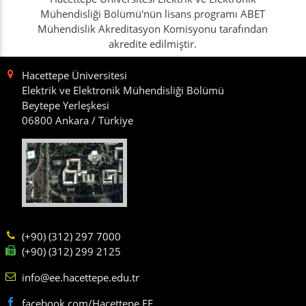
Mühendisliği Bölümü'nün lisans programı ABET
Mühendislik Akreditasyon Komisyonu tarafından
akredite edilmiştir.
Hacettepe Üniversitesi
Elektrik ve Elektronik Mühendisliği Bölümü
Beytepe Yerleşkesi
06800 Ankara / Türkiye
(+90) (312) 297 7000
(+90) (312) 299 2125
info@ee.hacettepe.edu.tr
facebook.com/Hacettepe.EE