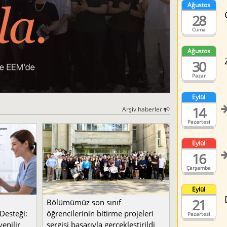
Ağustos
28
Cuma
Ağustos
30
Pazar
Eylül
14
Arşiv haberler
Pazartesi
Eylül
16
Çarşamba
Eylül
21
Bölümümüz son sınıf
Desteği:
öğrencilerinin bitirme projeleri
Pazartesi
enilir
sergisi başarıyla gerçekleştirildi