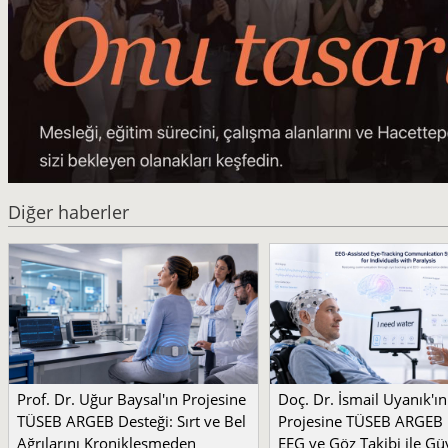
Diğer haberler
Prof. Dr. Uğur Baysal'ın Projesine
Doç. Dr. İsmail Uyanık'ın
TÜSEB ARGEB Desteği: Sırt ve Bel
Projesine TÜSEB ARGEB 
Ağrılarını Kronikleşmeden
EEG ve Göz Takibi ile Güv