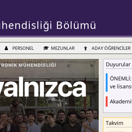
ühendisliği Bölümü
PERSONEL
MEZUNLAR
ADAY ÖĞRENCİLER
Duyurular
ÖNEMLİ: 
ve lisans
Akademik
Takvim