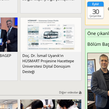
Eylül
30
Çarşamba
Öne çıkanl
Bölüm Başk
a BAGEP
Doç. Dr. İsmail Uyanık'ın
HÜSMART Projesine Hacettepe
Üniversitesi Dijital Dönüşüm
Desteği
Diğer videolar