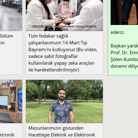
ederiz.
 Bölüm
Tüm fedakar sağlık
zin
çalışanlarımızın 14 Mart Tıp
Başkan yardı
Bayramı'nı kutluyoruz (Bu video,
Prof. Dr. Emr
sadece sabit fotoğraflar
Şölen Kumbay 
kullanılarak yapay zeka araçları
dönemi diliy
ile hareketlendirilmiştir)
Mezunlarımızın gözünden
ktronik
Hacettepe Elektrik ve Elektronik