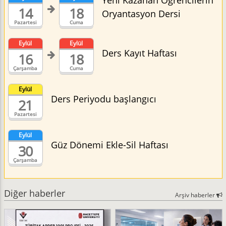
Yeni Kazanan Öğrencilerin
14
18
Oryantasyon Dersi
Pazartesi
Cuma
Eylül
Eylül
Ders Kayıt Haftası
16
18
Çarşamba
Cuma
Eylül
Ders Periyodu başlangıcı
21
Pazartesi
Eylül
Güz Dönemi Ekle-Sil Haftası
30
Çarşamba
Diğer haberler
Arşiv haberler