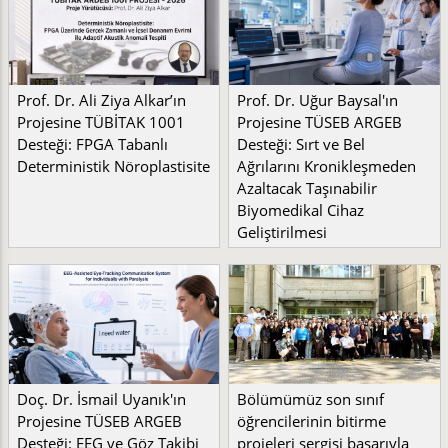
Prof. Dr. Ali Ziya Alkar’ın
Prof. Dr. Uğur Baysal'ın
Projesine TÜBİTAK 1001
Projesine TÜSEB ARGEB
Desteği: FPGA Tabanlı
Desteği: Sırt ve Bel
Deterministik Nöroplastisite
Ağrılarını Kronikleşmeden
Azaltacak Taşınabilir
Biyomedikal Cihaz
Geliştirilmesi
Doç. Dr. İsmail Uyanık'ın
Bölümümüz son sınıf
Projesine TÜSEB ARGEB
öğrencilerinin bitirme
Desteği: EEG ve Göz Takibi
projeleri sergisi başarıyla