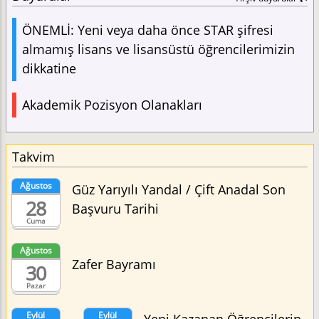
ÖNEMLİ: Yeni veya daha önce STAR şifresi
almamış lisans ve lisansüstü öğrencilerimizin
dikkatine
Akademik Pozisyon Olanakları
Takvim
Ağustos
Güz Yarıyılı Yandal / Çift Anadal Son
28
Başvuru Tarihi
Cuma
Ağustos
Zafer Bayramı
30
Pazar
Eylül
Eylül