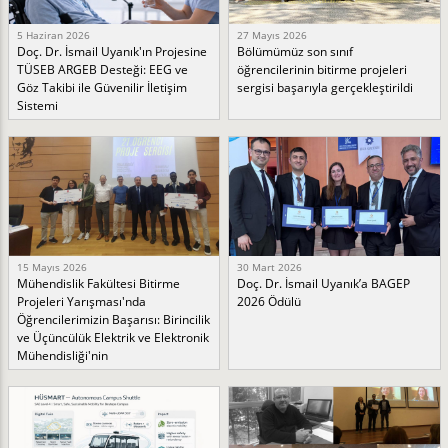
5 Haziran 2026
27 Mayıs 2026
Doç. Dr. İsmail Uyanık'ın Projesine
Bölümümüz son sınıf
TÜSEB ARGEB Desteği: EEG ve
öğrencilerinin bitirme projeleri
Göz Takibi ile Güvenilir İletişim
sergisi başarıyla gerçekleştirildi
Sistemi
15 Mayıs 2026
30 Mart 2026
Mühendislik Fakültesi Bitirme
Doç. Dr. İsmail Uyanık’a BAGEP
Projeleri Yarışması'nda
2026 Ödülü
Öğrencilerimizin Başarısı: Birincilik
ve Üçüncülük Elektrik ve Elektronik
Mühendisliği'nin