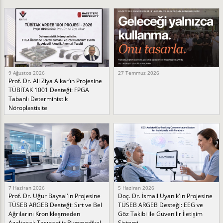
9 Ağustos 2026
27 Temmuz 2026
Prof. Dr. Ali Ziya Alkar’ın Projesine
TÜBİTAK 1001 Desteği: FPGA
Tabanlı Deterministik
Nöroplastisite
7 Haziran 2026
5 Haziran 2026
Prof. Dr. Uğur Baysal'ın Projesine
Doç. Dr. İsmail Uyanık'ın Projesine
TÜSEB ARGEB Desteği: Sırt ve Bel
TÜSEB ARGEB Desteği: EEG ve
Ağrılarını Kronikleşmeden
Göz Takibi ile Güvenilir İletişim
Azaltacak Taşınabilir Biyomedikal
Sistemi