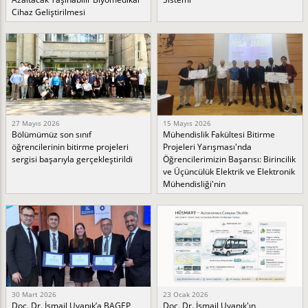
Cihaz Geliştirilmesi
27 Mayıs 2026
15 Mayıs 2026
Bölümümüz son sınıf
Mühendislik Fakültesi Bitirme
öğrencilerinin bitirme projeleri
Projeleri Yarışması'nda
sergisi başarıyla gerçekleştirildi
Öğrencilerimizin Başarısı: Birincilik
ve Üçüncülük Elektrik ve Elektronik
Mühendisliği'nin
30 Mart 2026
23 Ocak 2026
Doç. Dr. İsmail Uyanık’a BAGEP
Doç. Dr. İsmail Uyanık'ın