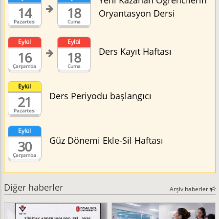
Yeni Kazanan Öğrencilerin
14
18
Oryantasyon Dersi
Pazartesi
Cuma
Eylül
Eylül
Ders Kayıt Haftası
16
18
Çarşamba
Cuma
Eylül
Ders Periyodu başlangıcı
21
Pazartesi
Eylül
Güz Dönemi Ekle-Sil Haftası
30
Çarşamba
Diğer haberler
Arşiv haberler