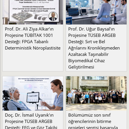
Prof. Dr. Ali Ziya Alkar’ın
Prof. Dr. Uğur Baysal'ın
Projesine TÜBİTAK 1001
Projesine TÜSEB ARGEB
Desteği: FPGA Tabanlı
Desteği: Sırt ve Bel
Deterministik Nöroplastisite
Ağrılarını Kronikleşmeden
Azaltacak Taşınabilir
Biyomedikal Cihaz
Geliştirilmesi
Doç. Dr. İsmail Uyanık'ın
Bölümümüz son sınıf
Projesine TÜSEB ARGEB
öğrencilerinin bitirme
Desteği: EEG ve Göz Takibi
projeleri sergisi başarıyla