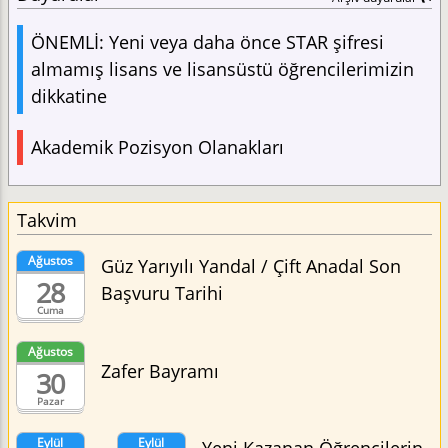
ÖNEMLİ: Yeni veya daha önce STAR şifresi
almamış lisans ve lisansüstü öğrencilerimizin
dikkatine
Akademik Pozisyon Olanakları
Takvim
Ağustos
Güz Yarıyılı Yandal / Çift Anadal Son
28
Başvuru Tarihi
Cuma
Ağustos
Zafer Bayramı
30
Pazar
Eylül
Eylül