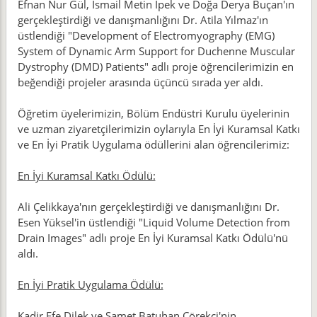
Efnan Nur Gül, İsmail Metin İpek ve Doğa Derya Buçan'ın
gerçekleştirdiği ve danışmanlığını Dr. Atila Yılmaz'ın
üstlendiği "Development of Electromyography (EMG)
System of Dynamic Arm Support for Duchenne Muscular
Dystrophy (DMD) Patients" adlı proje öğrencilerimizin en
beğendiği projeler arasında üçüncü sırada yer aldı.
Öğretim üyelerimizin, Bölüm Endüstri Kurulu üyelerinin
ve uzman ziyaretçilerimizin oylarıyla En İyi Kuramsal Katkı
ve En İyi Pratik Uygulama ödüllerini alan öğrencilerimiz:
En İyi Kuramsal Katkı Ödülü:
Ali Çelikkaya'nın gerçekleştirdiği ve danışmanlığını Dr.
Esen Yüksel'in üstlendiği "Liquid Volume Detection from
Drain Images" adlı proje En İyi Kuramsal Katkı Ödülü'nü
aldı.
En İyi Pratik Uygulama Ödülü:
Kadir Efe Dilek ve Samet Batuhan Çörekçi'nin