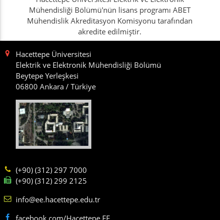
Mühendisliği Bölümü'nün lisans programı ABET
Mühendislik Akreditasyon Komisyonu tarafından
akredite edilmiştir.
Hacettepe Üniversitesi
Elektrik ve Elektronik Mühendisliği Bölümü
Beytepe Yerleşkesi
06800 Ankara / Türkiye
(+90) (312) 297 7000
(+90) (312) 299 2125
info@ee.hacettepe.edu.tr
facebook.com/Hacettepe.EE