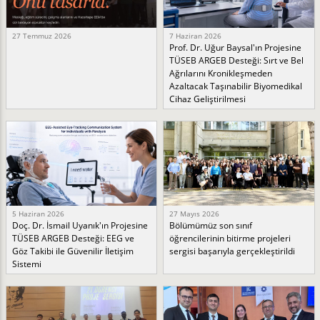
27 Temmuz 2026
7 Haziran 2026
Prof. Dr. Uğur Baysal'ın Projesine
TÜSEB ARGEB Desteği: Sırt ve Bel
Ağrılarını Kronikleşmeden
Azaltacak Taşınabilir Biyomedikal
Cihaz Geliştirilmesi
5 Haziran 2026
27 Mayıs 2026
Doç. Dr. İsmail Uyanık'ın Projesine
Bölümümüz son sınıf
TÜSEB ARGEB Desteği: EEG ve
öğrencilerinin bitirme projeleri
Göz Takibi ile Güvenilir İletişim
sergisi başarıyla gerçekleştirildi
Sistemi