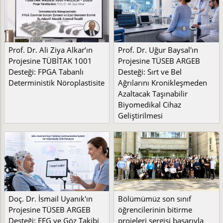
Prof. Dr. Ali Ziya Alkar’ın
Prof. Dr. Uğur Baysal'ın
Projesine TÜBİTAK 1001
Projesine TÜSEB ARGEB
Desteği: FPGA Tabanlı
Desteği: Sırt ve Bel
Deterministik Nöroplastisite
Ağrılarını Kronikleşmeden
Azaltacak Taşınabilir
Biyomedikal Cihaz
Geliştirilmesi
Doç. Dr. İsmail Uyanık'ın
Bölümümüz son sınıf
Projesine TÜSEB ARGEB
öğrencilerinin bitirme
Desteği: EEG ve Göz Takibi
projeleri sergisi başarıyla