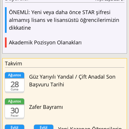
ÖNEMLİ: Yeni veya daha önce STAR şifresi
almamış lisans ve lisansüstü öğrencilerimizin
dikkatine
Akademik Pozisyon Olanakları
Takvim
Ağustos
Güz Yarıyılı Yandal / Çift Anadal Son
28
Başvuru Tarihi
Cuma
Ağustos
Zafer Bayramı
30
Pazar
Eylül
Eylül