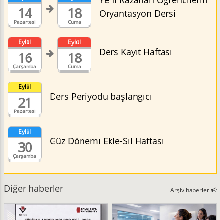
Yeni Kazanan Öğrencilerin
14
18
Oryantasyon Dersi
Pazartesi
Cuma
Eylül
Eylül
Ders Kayıt Haftası
16
18
Çarşamba
Cuma
Eylül
Ders Periyodu başlangıcı
21
Pazartesi
Eylül
Güz Dönemi Ekle-Sil Haftası
30
Çarşamba
Diğer haberler
Arşiv haberler