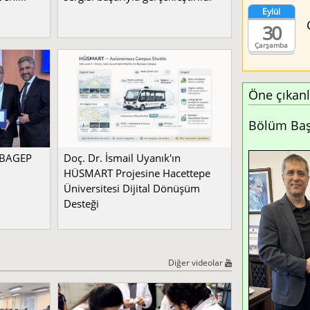
Eylül
30
Çarşamba
Öne çıkanl
Bölüm Başk
a BAGEP
Doç. Dr. İsmail Uyanık'ın
HÜSMART Projesine Hacettepe
Üniversitesi Dijital Dönüşüm
Desteği
Diğer videolar