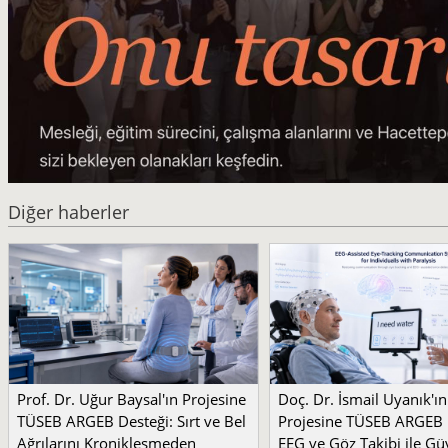
Diğer haberler
Prof. Dr. Uğur Baysal'ın Projesine
Doç. Dr. İsmail Uyanık'ın
TÜSEB ARGEB Desteği: Sırt ve Bel
Projesine TÜSEB ARGEB 
Ağrılarını Kronikleşmeden
EEG ve Göz Takibi ile Güv