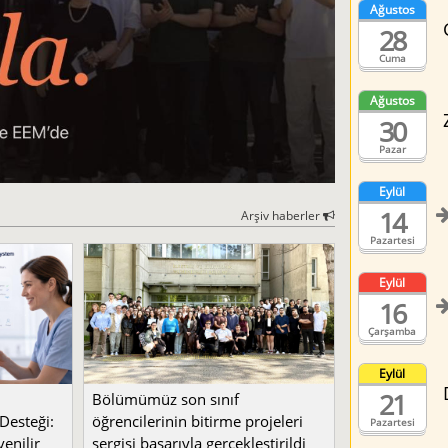
Ağustos
28
Cuma
Ağustos
30
Pazar
Eylül
14
Arşiv haberler
Pazartesi
Eylül
16
Çarşamba
Eylül
21
Bölümümüz son sınıf
Desteği:
öğrencilerinin bitirme projeleri
Pazartesi
enilir
sergisi başarıyla gerçekleştirildi