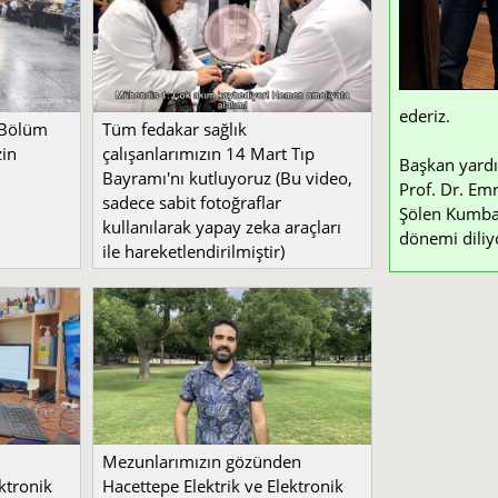
ederiz.
 Bölüm
Tüm fedakar sağlık
zin
çalışanlarımızın 14 Mart Tıp
Başkan yardı
Bayramı'nı kutluyoruz (Bu video,
Prof. Dr. Emr
sadece sabit fotoğraflar
Şölen Kumbay 
kullanılarak yapay zeka araçları
dönemi diliy
ile hareketlendirilmiştir)
Mezunlarımızın gözünden
ktronik
Hacettepe Elektrik ve Elektronik