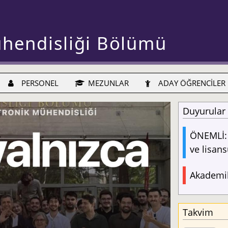
ühendisliği Bölümü
PERSONEL
MEZUNLAR
ADAY ÖĞRENCİLER
Duyurular
ÖNEMLİ: 
ve lisans
Akademik
Takvim