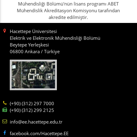
Mühendisliği Bölümü'nün lisans programı ABET
Mühendislik Akreditasyon Komisyonu tarafından
akredite edilmiştir.
Hacettepe Üniversitesi
Elektrik ve Elektronik Mühendisliği Bölümü
Beytepe Yerleşkesi
06800 Ankara / Türkiye
(+90) (312) 297 7000
(+90) (312) 299 2125
info@ee.hacettepe.edu.tr
facebook.com/Hacettepe.EE