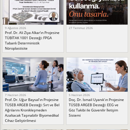
9 Ağustos 2026
27 Temmuz 2026
Prof. Dr. Ali Ziya Alkar’ın Projesine
TÜBİTAK 1001 Desteği: FPGA
Tabanlı Deterministik
Nöroplastisite
7 Haziran 2026
5 Haziran 2026
Prof. Dr. Uğur Baysal'ın Projesine
Doç. Dr. İsmail Uyanık'ın Projesine
TÜSEB ARGEB Desteği: Sırt ve Bel
TÜSEB ARGEB Desteği: EEG ve
Ağrılarını Kronikleşmeden
Göz Takibi ile Güvenilir İletişim
Azaltacak Taşınabilir Biyomedikal
Sistemi
Cihaz Geliştirilmesi