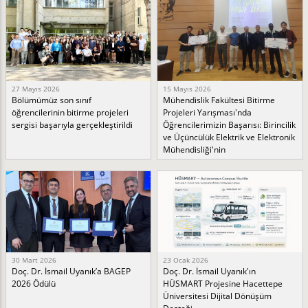
27 Mayıs 2026
15 Mayıs 2026
Bölümümüz son sınıf
Mühendislik Fakültesi Bitirme
öğrencilerinin bitirme projeleri
Projeleri Yarışması'nda
sergisi başarıyla gerçekleştirildi
Öğrencilerimizin Başarısı: Birincilik
ve Üçüncülük Elektrik ve Elektronik
Mühendisliği'nin
30 Mart 2026
23 Ocak 2026
Doç. Dr. İsmail Uyanık’a BAGEP
Doç. Dr. İsmail Uyanık'ın
2026 Ödülü
HÜSMART Projesine Hacettepe
Üniversitesi Dijital Dönüşüm