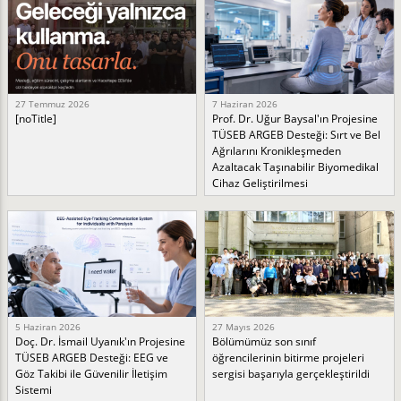
27 Temmuz 2026
7 Haziran 2026
[noTitle]
Prof. Dr. Uğur Baysal'ın Projesine
TÜSEB ARGEB Desteği: Sırt ve Bel
Ağrılarını Kronikleşmeden
Azaltacak Taşınabilir Biyomedikal
Cihaz Geliştirilmesi
5 Haziran 2026
27 Mayıs 2026
Doç. Dr. İsmail Uyanık'ın Projesine
Bölümümüz son sınıf
TÜSEB ARGEB Desteği: EEG ve
öğrencilerinin bitirme projeleri
Göz Takibi ile Güvenilir İletişim
sergisi başarıyla gerçekleştirildi
Sistemi