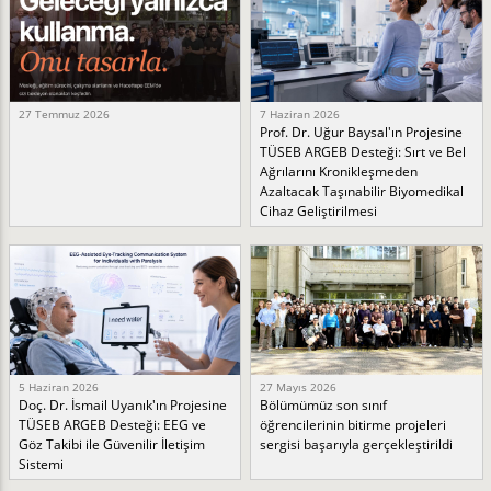
27 Temmuz 2026
7 Haziran 2026
Prof. Dr. Uğur Baysal'ın Projesine
TÜSEB ARGEB Desteği: Sırt ve Bel
Ağrılarını Kronikleşmeden
Azaltacak Taşınabilir Biyomedikal
Cihaz Geliştirilmesi
5 Haziran 2026
27 Mayıs 2026
Doç. Dr. İsmail Uyanık'ın Projesine
Bölümümüz son sınıf
TÜSEB ARGEB Desteği: EEG ve
öğrencilerinin bitirme projeleri
Göz Takibi ile Güvenilir İletişim
sergisi başarıyla gerçekleştirildi
Sistemi