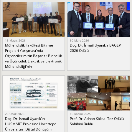
15 Mayıs 2026
30 Mart 2026
Mühendislik Fakültesi Bitirme
Doç. Dr. İsmail Uyanık’a BAGEP
Projeleri Yarışması'nda
2026 Ödülü
Öğrencilerimizin Başarısı: Birincilik
ve Üçüncülük Elektrik ve Elektronik
Mühendisliği'nin
23 Ocak 2026
16 Kasım 2025
Doç. Dr. İsmail Uyanık'ın
Prof. Dr. Adnan Köksal Tez Ödülü
HÜSMART Projesine Hacettepe
Sahibini Buldu
Üniversitesi Dijital Dönüşüm