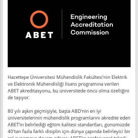
Hacettepe Üniversitesi Mühendislik Fakültesi'nin Elektrik
ve Elektronik Mühendisliği lisans programına verilen
ABET akreditasyonu, bu üniversitede öncü olma özelliğini
de taşıyor.
80 yılı aşkın geçmişiyle, başta ABD'nin en iyi
üniversitelerinin mühendislik programlarını akredite eden
ABET'in belirlediği eğitim kalitesi standartları, günümüzde
40'tan fazla farklı disiplin için dünya çapında belirleyici bir