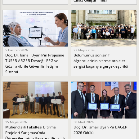
Cihaz Geliştirilmesi
5 Haziran 2026
27 Mayıs 2026
Doç. Dr. İsmail Uyanık'ın Projesine
Bölümümüz son sınıf
TÜSEB ARGEB Desteği: EEG ve
öğrencilerinin bitirme projeleri
Göz Takibi ile Güvenilir İletişim
sergisi başarıyla gerçekleştirildi
Sistemi
15 Mayıs 2026
30 Mart 2026
Mühendislik Fakültesi Bitirme
Doç. Dr. İsmail Uyanık’a BAGEP
Projeleri Yarışması'nda
2026 Ödülü
Öğrencilerimizin Başarısı: Birincilik