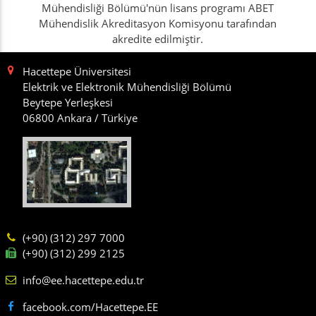
Mühendisliği Bölümü'nün lisans programı ABET
Mühendislik Akreditasyon Komisyonu tarafından
akredite edilmiştir.
Hacettepe Üniversitesi
Elektrik ve Elektronik Mühendisliği Bölümü
Beytepe Yerleşkesi
06800 Ankara / Türkiye
(+90) (312) 297 7000
(+90) (312) 299 2125
info@ee.hacettepe.edu.tr
facebook.com/Hacettepe.EE