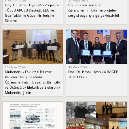
5 Haziran 2026
27 Mayıs 2026
Doç. Dr. İsmail Uyanık'ın Projesine
Bölümümüz son sınıf
TÜSEB ARGEB Desteği: EEG ve
öğrencilerinin bitirme projeleri
Göz Takibi ile Güvenilir İletişim
sergisi başarıyla gerçekleştirildi
Sistemi
15 Mayıs 2026
30 Mart 2026
Mühendislik Fakültesi Bitirme
Doç. Dr. İsmail Uyanık’a BAGEP
Projeleri Yarışması'nda
2026 Ödülü
Öğrencilerimizin Başarısı: Birincilik
ve Üçüncülük Elektrik ve Elektronik
Mühendisliği'nin