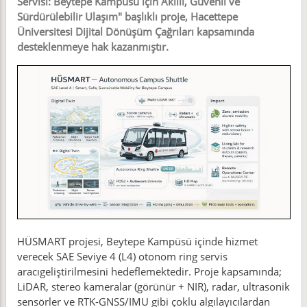
Servisi: Beytepe Kampüsü için Akıllı, Güvenli ve
Sürdürülebilir Ulaşım" başlıklı proje, Hacettepe
Üniversitesi Dijital Dönüşüm Çağrıları kapsamında
desteklenmeye hak kazanmıştır.
HÜSMART projesi, Beytepe Kampüsü içinde hizmet
verecek SAE Seviye 4 (L4) otonom ring servis
aracıgeliştirilmesini hedeflemektedir. Proje kapsamında;
LiDAR, stereo kameralar (görünür + NIR), radar, ultrasonik
sensörler ve RTK-GNSS/IMU gibi çoklu algılayıcılardan