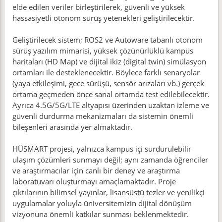
elde edilen veriler birleştirilerek, güvenli ve yüksek
hassasiyetli otonom sürüş yetenekleri geliştirilecektir.
Geliştirilecek sistem; ROS2 ve Autoware tabanlı otonom
sürüş yazılım mimarisi, yüksek çözünürlüklü kampüs
haritaları (HD Map) ve dijital ikiz (digital twin) simülasyon
ortamları ile desteklenecektir. Böylece farklı senaryolar
(yaya etkileşimi, gece sürüşü, sensör arızaları vb.) gerçek
ortama geçmeden önce sanal ortamda test edilebilecektir.
Ayrıca 4.5G/5G/LTE altyapısı üzerinden uzaktan izleme ve
güvenli durdurma mekanizmaları da sistemin önemli
bileşenleri arasında yer almaktadır.
HÜSMART projesi, yalnızca kampüs içi sürdürülebilir
ulaşım çözümleri sunmayı değil; aynı zamanda öğrenciler
ve araştırmacılar için canlı bir deney ve araştırma
laboratuvarı oluşturmayı amaçlamaktadır. Proje
çıktılarının bilimsel yayınlar, lisansüstü tezler ve yenilikçi
uygulamalar yoluyla üniversitemizin dijital dönüşüm
vizyonuna önemli katkılar sunması beklenmektedir.