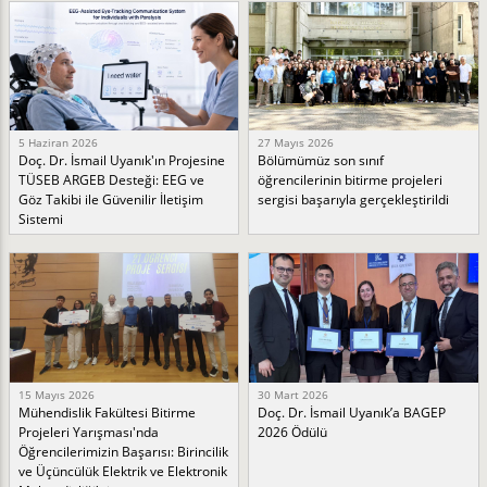
5 Haziran 2026
27 Mayıs 2026
Doç. Dr. İsmail Uyanık'ın Projesine
Bölümümüz son sınıf
TÜSEB ARGEB Desteği: EEG ve
öğrencilerinin bitirme projeleri
Göz Takibi ile Güvenilir İletişim
sergisi başarıyla gerçekleştirildi
Sistemi
15 Mayıs 2026
30 Mart 2026
Mühendislik Fakültesi Bitirme
Doç. Dr. İsmail Uyanık’a BAGEP
Projeleri Yarışması'nda
2026 Ödülü
Öğrencilerimizin Başarısı: Birincilik
ve Üçüncülük Elektrik ve Elektronik