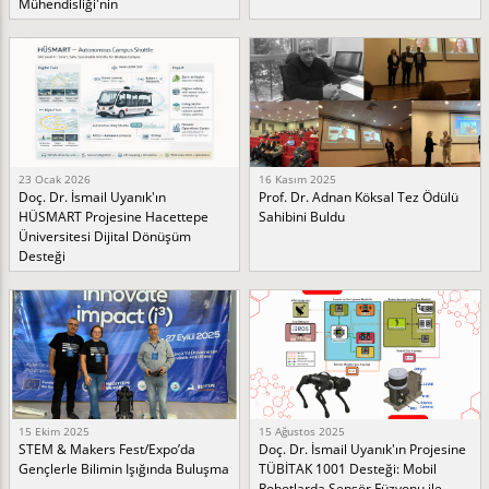
Mühendisliği'nin
23 Ocak 2026
16 Kasım 2025
Doç. Dr. İsmail Uyanık'ın
Prof. Dr. Adnan Köksal Tez Ödülü
HÜSMART Projesine Hacettepe
Sahibini Buldu
Üniversitesi Dijital Dönüşüm
Desteği
15 Ekim 2025
15 Ağustos 2025
STEM & Makers Fest/Expo’da
Doç. Dr. İsmail Uyanık'ın Projesine
Gençlerle Bilimin Işığında Buluşma
TÜBİTAK 1001 Desteği: Mobil
Robotlarda Sensör Füzyonu ile