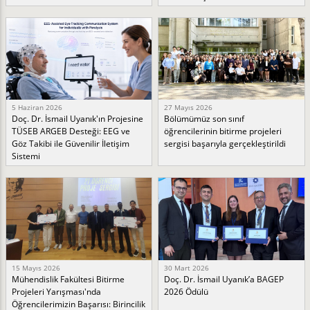
5 Haziran 2026
27 Mayıs 2026
Doç. Dr. İsmail Uyanık'ın Projesine
Bölümümüz son sınıf
TÜSEB ARGEB Desteği: EEG ve
öğrencilerinin bitirme projeleri
Göz Takibi ile Güvenilir İletişim
sergisi başarıyla gerçekleştirildi
Sistemi
15 Mayıs 2026
30 Mart 2026
Mühendislik Fakültesi Bitirme
Doç. Dr. İsmail Uyanık’a BAGEP
Projeleri Yarışması'nda
2026 Ödülü
Öğrencilerimizin Başarısı: Birincilik