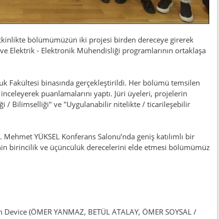
kinlikte bölümümüzün iki projesi birden dereceye girerek
a ve Elektrik - Elektronik Mühendisliği programlarının ortaklaşa
k Fakültesi binasında gerçekleştirildi. Her bölümü temsilen
inceleyerek puanlamalarını yaptı. Jüri üyeleri, projelerin
/ Bilimselliği" ve "Uygulanabilir nitelikte / ticarileşebilir
r. Mehmet YÜKSEL Konferans Salonu’nda geniş katılımlı bir
nin birincilik ve üçüncülük derecelerini elde etmesi bölümümüz
ion Device (ÖMER YANMAZ, BETÜL ATALAY, ÖMER SOYSAL /