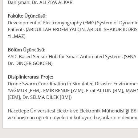
Danışman: Dr. ALİ ZİYA ALKAR
Fakülte Üçüncüsü:
Development of Electromyography (EMG) System of Dynamic
Patients (ABDULLAH ERDEM YALÇIN, ABDUL SHAKUR IDDRISU
YILMAZ)
Bölüm Üçüncüsü:
ASIC-Based Sensor Hub for Smart Automated Systems (SEN
Dr. DİNÇER GÖKCEN)
Disiplinlerarası Proje:
Drone Swarm Coordination in Simulated Disaster Envir
YAĞMUR [EEM], EMİR RENDE [YZM], Fırat ALTUN [BM], MAH
[EEM], Dr. SELMA DİLEK [BM])
Hacettepe Üniversitesi Elektrik ve Elektronik Mühendisliği Böl
ve danışman öğretim üyelerini kutluyor, başarılarının devamın