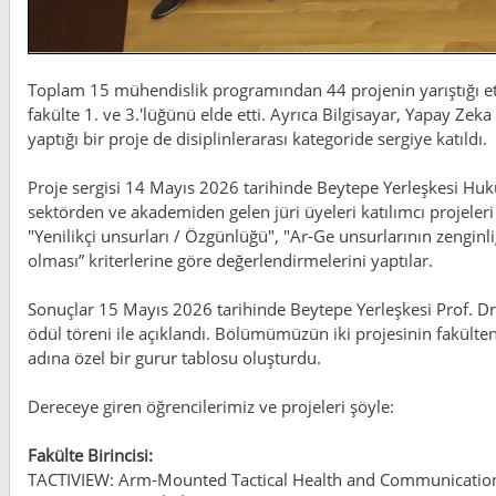
Toplam 15 mühendislik programından 44 projenin yarıştığı et
fakülte 1. ve 3.'lüğünü elde etti. Ayrıca Bilgisayar, Yapay Zek
yaptığı bir proje de disiplinlerarası kategoride sergiye katıldı.
Proje sergisi 14 Mayıs 2026 tarihinde Beytepe Yerleşkesi Huku
sektörden ve akademiden gelen jüri üyeleri katılımcı projeleri 
"Yenilikçi unsurları / Özgünlüğü", "Ar-Ge unsurlarının zenginliği 
olması” kriterlerine göre değerlendirmelerini yaptılar.
Sonuçlar 15 Mayıs 2026 tarihinde Beytepe Yerleşkesi Prof. D
ödül töreni ile açıklandı. Bölümümüzün iki projesinin fakülte
adına özel bir gurur tablosu oluşturdu.
Dereceye giren öğrencilerimiz ve projeleri şöyle:
Fakülte Birincisi:
TACTIVIEW: Arm-Mounted Tactical Health and Communicat