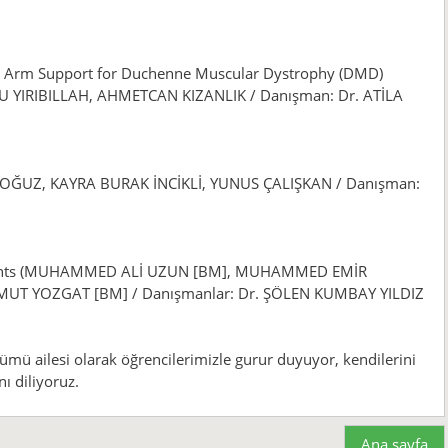
 Arm Support for Duchenne Muscular Dystrophy (DMD)
 YIRIBILLAH, AHMETCAN KIZANLIK / Danışman: Dr. ATİLA
A OĞUZ, KAYRA BURAK İNCİKLİ, YUNUS ÇALIŞKAN / Danışman:
onments (MUHAMMED ALİ UZUN [BM], MUHAMMED EMİR
MUT YOZGAT [BM] / Danışmanlar: Dr. ŞÖLEN KUMBAY YILDIZ
ümü ailesi olarak öğrencilerimizle gurur duyuyor, kendilerini
ı diliyoruz.
Ana sayfa