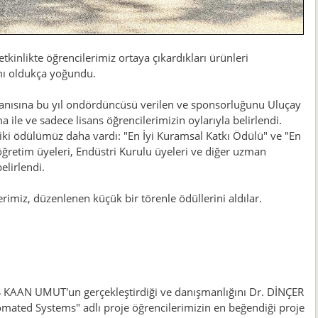
kinlikte öğrencilerimiz ortaya çıkardıkları ürünleri
lımı oldukça yoğundu.
 anısına bu yıl ondördüncüsü verilen ve sponsorluğunu Uluçay
 ile ve sadece lisans öğrencilerimizin oylarıyla belirlendi.
ki ödülümüz daha vardı: "En İyi Kuramsal Katkı Ödülü" ve "En
öğretim üyeleri, Endüstri Kurulu üyeleri ve diğer uzman
elirlendi.
rimiz, düzenlenen küçük bir törenle ödüllerini aldılar.
KAAN UMUT'un gerçekleştirdiği ve danışmanlığını Dr. DİNÇER
ated Systems" adlı proje öğrencilerimizin en beğendiği proje