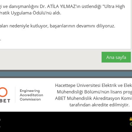
 danışmanlığını Dr. ATİLA YILMAZ'ın üstlendiği "Ultra High
Pratik Uygulama Ödülü'nü aldı.
aları nedeniyle kutluyor, başarılarının devamını diliyoruz.
.
Ana sayfa
Hacettepe Üniversitesi Elektrik ve Ele
Mühendisliği Bölümü'nün lisans pro
ABET Mühendislik Akreditasyon Kom
tarafından akredite edilmiştir.
0
5