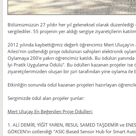
Bölümümüzün 27 yıldır her yıl geleneksel olarak düzenlediği et
sergilediler. 55 projenin yer aldığı sergiye ziyaretçilerin katı
2012 yılında kaybettiğimiz değerli öğrencimiz Mert Uluçay'ın
Ailesi'nin üstlendiği proje ödülünün sahipleri elektronik oylama
Oylamaya 200'e yakın öğrencimiz katıldı. Bu ödülün yanında i
İyi Pratik Uygulama Ödülü". Bu ödülleri kazanan projeler ise 
ziyaretçilerimizden oluşan bir jüri tarafından yine oylama ile b
Etkinliğin sonunda ödül kazanan projeleri hazırlayan öğrencile
Sergimizde ödül alan projeler şunlar:
Mert Uluçay En Beğenilen Proje Ödülleri:
1. ALİ DEMİR, YİĞİT YAREN, RESUL SAMED TAŞDEMİR ve ENES 
GÖKCEN'in üstlendiği "ASIC-Based Sensor Hub for Smart Autom