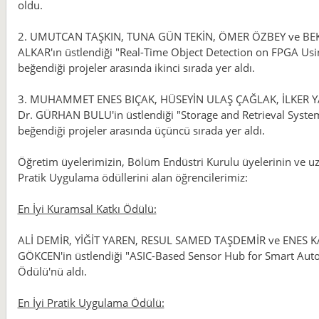
oldu.
2. UMUTCAN TAŞKIN, TUNA GÜN TEKİN, ÖMER ÖZBEY ve BEKİR Y
ALKAR'ın üstlendiği "Real-Time Object Detection on FPGA Using
beğendiği projeler arasında ikinci sırada yer aldı.
3. MUHAMMET ENES BIÇAK, HÜSEYİN ULAŞ ÇAĞLAK, İLKER YAĞC
Dr. GÜRHAN BULU'in üstlendiği "Storage and Retrieval System
beğendiği projeler arasında üçüncü sırada yer aldı.
Öğretim üyelerimizin, Bölüm Endüstri Kurulu üyelerinin ve uzm
Pratik Uygulama ödüllerini alan öğrencilerimiz:
En İyi Kuramsal Katkı Ödülü:
ALİ DEMİR, YİĞİT YAREN, RESUL SAMED TAŞDEMİR ve ENES KAA
GÖKCEN'in üstlendiği "ASIC-Based Sensor Hub for Smart Auto
Ödülü'nü aldı.
En İyi Pratik Uygulama Ödülü: