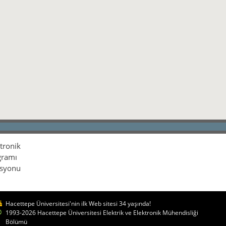
ktronik
gramı
isyonu
Hacettepe Üniversitesi'nin ilk Web sitesi 34 yaşında!
1993-2026 Hacettepe Üniversitesi Elektrik ve Elektronik Mühendisliği
Bölümü