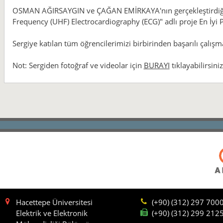
OSMAN AĞIRSAYGIN ve ÇAĞAN EMİRKAYA'nın gerçekleştirdiği ve
Frequency (UHF) Electrocardiography (ECG)" adlı proje En İyi 
Sergiye katılan tüm öğrencilerimizi birbirinden başarılı çalışm
Not: Sergiden fotoğraf ve videolar için
BURAYI
tıklayabilirsiniz
Hacettepe Üniversitesi
(+90) (312) 297 700
Elektrik ve Elektronik
(+90) (312) 299 212