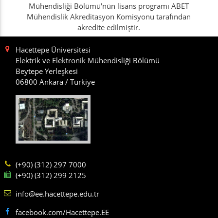
Mühendisliği Bölümü'nün lisans programı ABET
Mühendislik Akreditasyon Komisyonu tarafından
akredite edilmiştir.
Hacettepe Üniversitesi
Elektrik ve Elektronik Mühendisliği Bölümü
Beytepe Yerleşkesi
06800 Ankara / Türkiye
(+90) (312) 297 7000
(+90) (312) 299 2125
info@ee.hacettepe.edu.tr
facebook.com/Hacettepe.EE