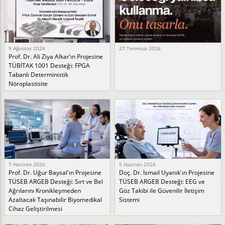
9 Ağustos 2026
27 Temmuz 2026
Prof. Dr. Ali Ziya Alkar’ın Projesine
TÜBİTAK 1001 Desteği: FPGA
Tabanlı Deterministik
Nöroplastisite
7 Haziran 2026
5 Haziran 2026
Prof. Dr. Uğur Baysal'ın Projesine
Doç. Dr. İsmail Uyanık'ın Projesine
TÜSEB ARGEB Desteği: Sırt ve Bel
TÜSEB ARGEB Desteği: EEG ve
Ağrılarını Kronikleşmeden
Göz Takibi ile Güvenilir İletişim
Azaltacak Taşınabilir Biyomedikal
Sistemi
Cihaz Geliştirilmesi