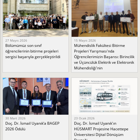
27 Mayıs 2026
15 Mayıs 2026
Bölümümüz son sınıf
Mühendislik Fakültesi Bitirme
öğrencilerinin bitirme projeleri
Projeleri Yarışması'nda
sergisi başarıyla gerçekleştirildi
Öğrencilerimizin Başarısı: Birincilik
ve Üçüncülük Elektrik ve Elektronik
Mühendisliği'nin
30 Mart 2026
23 Ocak 2026
Doç. Dr. İsmail Uyanık’a BAGEP
Doç. Dr. İsmail Uyanık'ın
2026 Ödülü
HÜSMART Projesine Hacettepe
Üniversitesi Dijital Dönüşüm