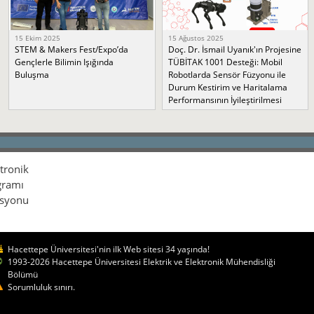
15 Ekim 2025
15 Ağustos 2025
STEM & Makers Fest/Expo’da
Doç. Dr. İsmail Uyanık'ın Projesine
Gençlerle Bilimin Işığında
TÜBİTAK 1001 Desteği: Mobil
Buluşma
Robotlarda Sensör Füzyonu ile
Durum Kestirim ve Haritalama
Performansının İyileştirilmesi
ktronik
gramı
isyonu
Hacettepe Üniversitesi'nin ilk Web sitesi 34 yaşında!
1993-2026 Hacettepe Üniversitesi Elektrik ve Elektronik Mühendisliği
Bölümü
Sorumluluk sınırı.