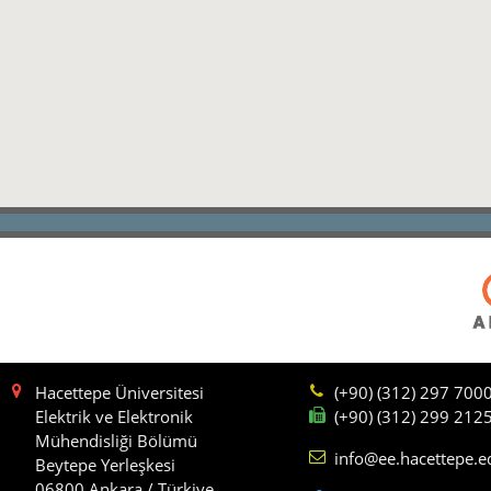
Hacettepe Üniversitesi
(+90) (312) 297 700
Elektrik ve Elektronik
(+90) (312) 299 212
Mühendisliği Bölümü
info@ee.hacettepe.e
Beytepe Yerleşkesi
06800 Ankara / Türkiye