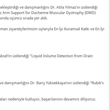
leştirdiği ve danışmanlığını Dr. Atila Yılmaz'ın üstlendiği
c Arm Support for Duchenne Muscular Dystrophy (DMD)
sında üçüncü sırada yer aldı.
an ziyaretçilerimizin oylarıyla En İyi Kuramsal Katkı ve En İyi
Yüksel'in üstlendiği "Liquid Volume Detection from Drain
ve danışmanlığını Dr. Barış Yüksekkaya'nın üstlendiği "Rubik's
aları nedeniyle kutluyor, başarılarının devamını diliyoruz.
.