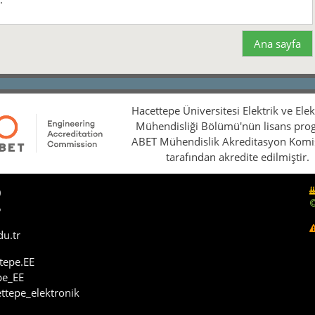
Ana sayfa
Hacettepe Üniversitesi Elektrik ve Ele
Mühendisliği Bölümü'nün lisans pro
ABET Mühendislik Akreditasyon Kom
tarafından akredite edilmiştir.
0
5
du.tr
tepe.EE
pe_EE
ttepe_elektronik