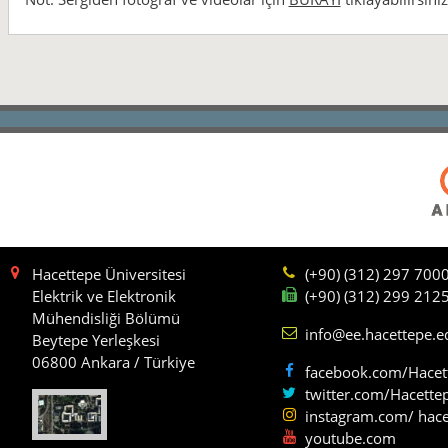
Hacettepe Üniversitesi
(+90) (312) 297 700
Elektrik ve Elektronik
(+90) (312) 299 212
Mühendisliği Bölümü
info@ee.hacettepe.e
Beytepe Yerleşkesi
06800 Ankara / Türkiye
facebook.com/Hacet
twitter.com/Hacette
instagram.com/ hace
youtube.com