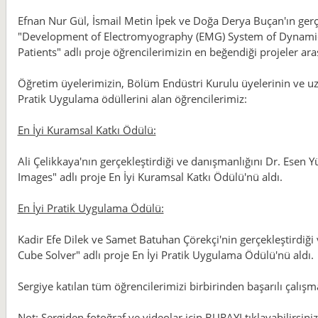
Efnan Nur Gül, İsmail Metin İpek ve Doğa Derya Buçan'ın gerçek
"Development of Electromyography (EMG) System of Dynami
Patients" adlı proje öğrencilerimizin en beğendiği projeler ara
Öğretim üyelerimizin, Bölüm Endüstri Kurulu üyelerinin ve uzm
Pratik Uygulama ödüllerini alan öğrencilerimiz:
En İyi Kuramsal Katkı Ödülü:
Ali Çelikkaya'nın gerçekleştirdiği ve danışmanlığını Dr. Esen 
Images" adlı proje En İyi Kuramsal Katkı Ödülü'nü aldı.
En İyi Pratik Uygulama Ödülü:
Kadir Efe Dilek ve Samet Batuhan Çörekçi'nin gerçekleştirdiği 
Cube Solver" adlı proje En İyi Pratik Uygulama Ödülü'nü aldı.
Sergiye katılan tüm öğrencilerimizi birbirinden başarılı çalışm
Not: Sergiden fotoğraf ve videolar için
BURAYI
tıklayabilirsiniz