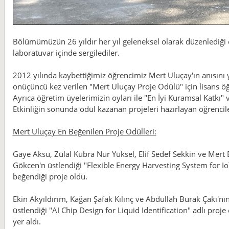
Bölümümüzün 26 yıldır her yıl geleneksel olarak düzenlediği et
laboratuvar içinde sergilediler.
2012 yılında kaybettiğimiz öğrencimiz Mert Uluçay'ın anısını 
onüçüncü kez verilen "Mert Uluçay Proje Ödülü" için lisans öğre
Ayrıca öğretim üyelerimizin oyları ile "En İyi Kuramsal Katkı" 
Etkinliğin sonunda ödül kazanan projeleri hazırlayan öğrencil
Mert Uluçay En Beğenilen Proje Ödülleri:
Gaye Aksu, Zülal Kübra Nur Yüksel, Elif Sedef Sekkin ve Mert E
Gökcen'n üstlendiği "Flexible Energy Harvesting System for Io
beğendiği proje oldu.
Ekin Akyıldırım, Kağan Şafak Kılınç ve Abdullah Burak Çakı'nın
üstlendiği "AI Chip Design for Liquid Identification" adlı proje
yer aldı.