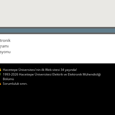
ktronik
gramı
isyonu
Hacettepe Üniversitesi'nin ilk Web sitesi 34 yaşında!
1993-2026 Hacettepe Üniversitesi Elektrik ve Elektronik Mühendisliği
Bölümü
Sorumluluk sınırı.