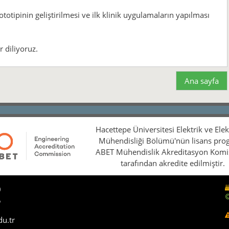
totipinin geliştirilmesi ve ilk klinik uygulamaların yapılması
r diliyoruz.
Ana sayfa
Hacettepe Üniversitesi Elektrik ve Ele
Mühendisliği Bölümü'nün lisans pro
ABET Mühendislik Akreditasyon Kom
tarafından akredite edilmiştir.
0
5
du.tr