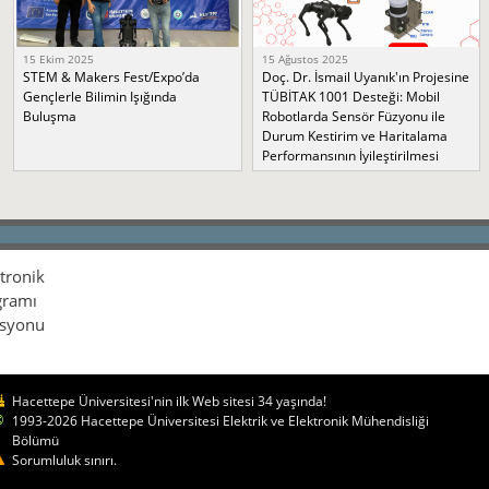
15 Ekim 2025
15 Ağustos 2025
STEM & Makers Fest/Expo’da
Doç. Dr. İsmail Uyanık'ın Projesine
Gençlerle Bilimin Işığında
TÜBİTAK 1001 Desteği: Mobil
Buluşma
Robotlarda Sensör Füzyonu ile
Durum Kestirim ve Haritalama
Performansının İyileştirilmesi
ktronik
gramı
isyonu
Hacettepe Üniversitesi'nin ilk Web sitesi 34 yaşında!
1993-2026 Hacettepe Üniversitesi Elektrik ve Elektronik Mühendisliği
Bölümü
Sorumluluk sınırı.