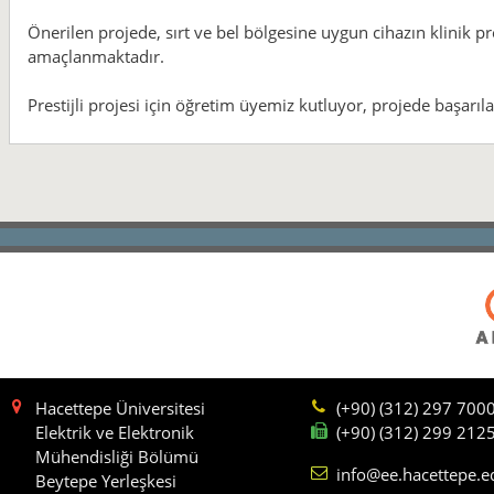
Önerilen projede, sırt ve bel bölgesine uygun cihazın klinik pro
amaçlanmaktadır.
Prestijli projesi için öğretim üyemiz kutluyor, projede başarıla
Hacettepe Üniversitesi
(+90) (312) 297 700
Elektrik ve Elektronik
(+90) (312) 299 212
Mühendisliği Bölümü
info@ee.hacettepe.e
Beytepe Yerleşkesi