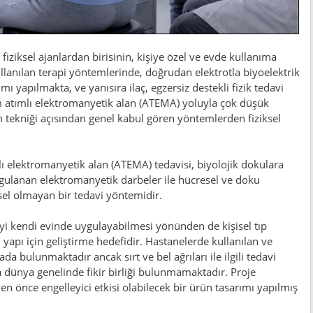
fiziksel ajanlardan birisinin, kişiye özel ve evde kullanıma
kullanılan terapi yöntemlerinde, doğrudan elektrotla biyoelektrik
mı yapılmakta, ve yanısıra ilaç, egzersiz destekli fizik tedavi
m atımlı elektromanyetik alan (ATEMA) yoluyla çok düşük
ım tekniği açısından genel kabul gören yöntemlerden fiziksel
lı elektromanyetik alan (ATEMA) tedavisi, biyolojik dokulara
ygulanan elektromanyetik darbeler ile hücresel ve doku
sel olmayan bir tedavi yöntemidir.
yi kendi evinde uygulayabilmesi yönünden de kişisel tıp
yapı için geliştirme hedefidir. Hastanelerde kullanılan ve
ada bulunmaktadır ancak sırt ve bel ağrıları ile ilgili tedavi
dünya genelinde fikir birliği bulunmamaktadır. Proje
en önce engelleyici etkisi olabilecek bir ürün tasarımı yapılmış