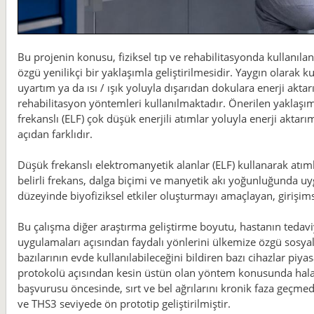
Bu projenin konusu, fiziksel tıp ve rehabilitasyonda kullanılan 
özgü yenilikçi bir yaklaşımla geliştirilmesidir. Yaygın olarak 
uyartım ya da ısı / ışık yoluyla dışarıdan dokulara enerji aktarı
rehabilitasyon yöntemleri kullanılmaktadır. Önerilen yaklaşı
frekanslı (ELF) çok düşük enerjili atımlar yoluyla enerji aktar
açıdan farklıdır.
Düşük frekanslı elektromanyetik alanlar (ELF) kullanarak atım
belirli frekans, dalga biçimi ve manyetik akı yoğunluğunda u
düzeyinde biyofiziksel etkiler oluşturmayı amaçlayan, girişim
Bu çalışma diğer araştırma geliştirme boyutu, hastanın tedavi
uygulamaları açısından faydalı yönlerini ülkemize özgü sosyal 
bazılarının evde kullanılabileceğini bildiren bazı cihazlar piyas
protokolü açısından kesin üstün olan yöntem konusunda hala 
başvurusu öncesinde, sırt ve bel ağrılarını kronik faza geçmed
ve THS3 seviyede ön prototip geliştirilmiştir.