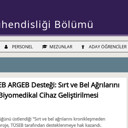
ühendisliği Bölümü
PERSONEL
MEZUNLAR
ADAY ÖĞRENCİLER
B ARGEB Desteği: Sırt ve Bel Ağrılarını
iyomedikal Cihaz Geliştirilmesi
ünü üstlendiği "Sırt ve bel ağrılarını kronikleşmeden
lı proje, TÜSEB tarafından desteklenmeye hak kazandı.