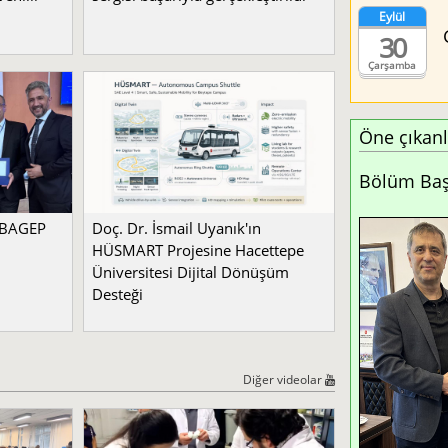
Eylül
30
Çarşamba
Öne çıkanl
Bölüm Başk
a BAGEP
Doç. Dr. İsmail Uyanık'ın
HÜSMART Projesine Hacettepe
Üniversitesi Dijital Dönüşüm
Desteği
Diğer videolar