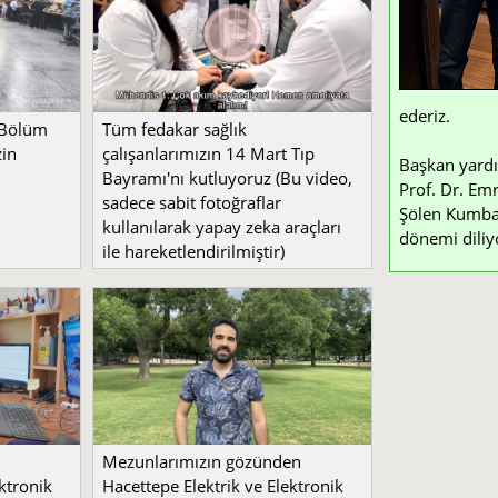
ederiz.
 Bölüm
Tüm fedakar sağlık
zin
çalışanlarımızın 14 Mart Tıp
Başkan yardı
Bayramı'nı kutluyoruz (Bu video,
Prof. Dr. Emr
sadece sabit fotoğraflar
Şölen Kumbay 
kullanılarak yapay zeka araçları
dönemi diliy
ile hareketlendirilmiştir)
Mezunlarımızın gözünden
ktronik
Hacettepe Elektrik ve Elektronik