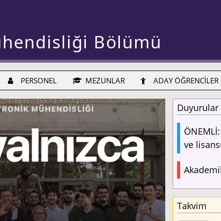
ühendisliği Bölümü
PERSONEL
MEZUNLAR
ADAY ÖĞRENCİLER
Duyurular
ÖNEMLİ: 
ve lisans
Akademik
Takvim