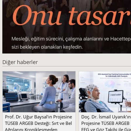
Diğer haberler
Prof. Dr. Uğur Baysal'ın Projesine
Doç. Dr. İsmail Uyanık'ın
TÜSEB ARGEB Desteği: Sırt ve Bel
Projesine TÜSEB ARGEB 
Ağrılarını Kronikleşmeden
EEG ve Göz Takibi ile Güv