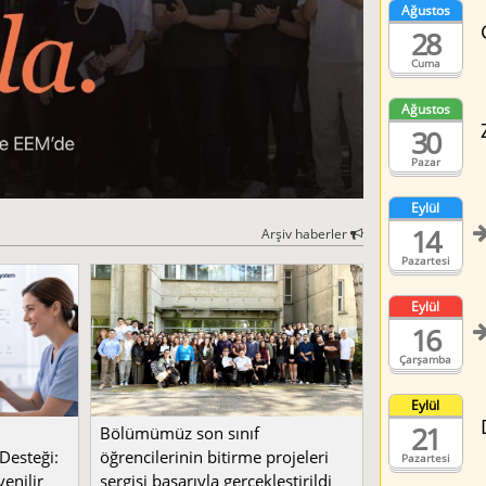
Ağustos
28
Cuma
Ağustos
30
Pazar
Eylül
14
Arşiv haberler
Pazartesi
Eylül
16
Çarşamba
Eylül
21
Bölümümüz son sınıf
Desteği:
öğrencilerinin bitirme projeleri
Pazartesi
enilir
sergisi başarıyla gerçekleştirildi