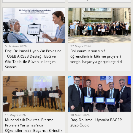
5 Haziran 2026
27 Mayıs 2026
Doç. Dr. İsmail Uyanık'ın Projesine
Bölümümüz son sınıf
TÜSEB ARGEB Desteği: EEG ve
öğrencilerinin bitirme projeleri
Göz Takibi ile Güvenilir İletişim
sergisi başarıyla gerçekleştirildi
Sistemi
15 Mayıs 2026
30 Mart 2026
Mühendislik Fakültesi Bitirme
Doç. Dr. İsmail Uyanık’a BAGEP
Projeleri Yarışması'nda
2026 Ödülü
Öğrencilerimizin Başarısı: Birincilik