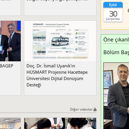
Eylül
30
Çarşamba
Öne çıkanl
Bölüm Başk
a BAGEP
Doç. Dr. İsmail Uyanık'ın
HÜSMART Projesine Hacettepe
Üniversitesi Dijital Dönüşüm
Desteği
Diğer videolar