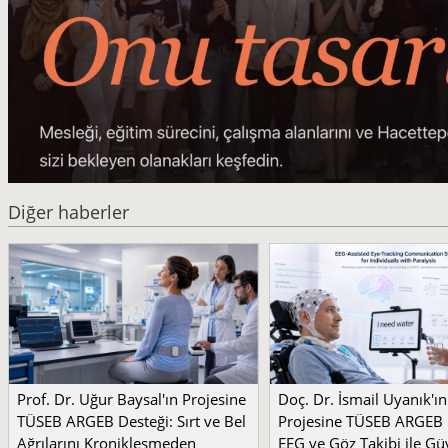
Diğer haberler
Prof. Dr. Uğur Baysal'ın Projesine
Doç. Dr. İsmail Uyanık'ın
TÜSEB ARGEB Desteği: Sırt ve Bel
Projesine TÜSEB ARGEB 
Ağrılarını Kronikleşmeden
EEG ve Göz Takibi ile Güv