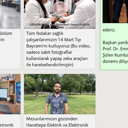
ederiz.
 Bölüm
Tüm fedakar sağlık
zin
çalışanlarımızın 14 Mart Tıp
Başkan yardı
Bayramı'nı kutluyoruz (Bu video,
Prof. Dr. Emr
sadece sabit fotoğraflar
Şölen Kumbay 
kullanılarak yapay zeka araçları
dönemi diliy
ile hareketlendirilmiştir)
Mezunlarımızın gözünden
ktronik
Hacettepe Elektrik ve Elektronik