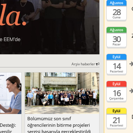
Ağustos
28
Cuma
Ağustos
30
Pazar
Eylül
14
Arşiv haberler
Pazartesi
Eylül
16
Çarşamba
Eylül
21
Bölümümüz son sınıf
Desteği:
öğrencilerinin bitirme projeleri
Pazartesi
enilir
sergisi başarıyla gerçekleştirildi