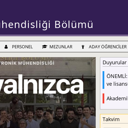
ühendisliği Bölümü
PERSONEL
MEZUNLAR
ADAY ÖĞRENCİLER
Duyurular
ÖNEMLİ: 
ve lisans
Akademik
Takvim