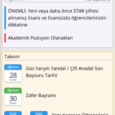
ÖNEMLİ: Yeni veya daha önce STAR şifresi
almamış lisans ve lisansüstü öğrencilerimizin
dikkatine
Akademik Pozisyon Olanakları
Takvim
Ağustos
Güz Yarıyılı Yandal / Çift Anadal Son
28
Başvuru Tarihi
Cuma
Ağustos
Zafer Bayramı
30
Pazar
Eylül
Eylül