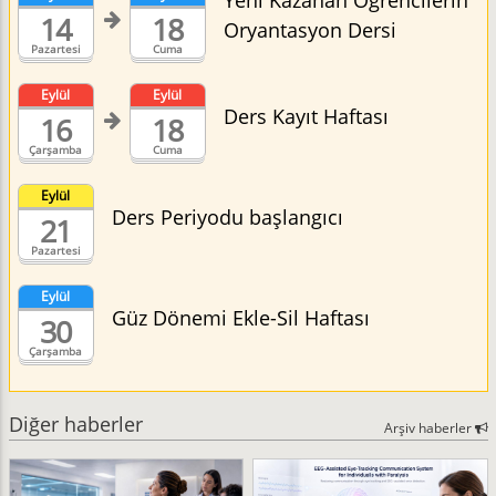
Yeni Kazanan Öğrencilerin
14
18
Oryantasyon Dersi
Pazartesi
Cuma
Eylül
Eylül
Ders Kayıt Haftası
16
18
Çarşamba
Cuma
Eylül
Ders Periyodu başlangıcı
21
Pazartesi
Eylül
Güz Dönemi Ekle-Sil Haftası
30
Çarşamba
Diğer haberler
Arşiv haberler