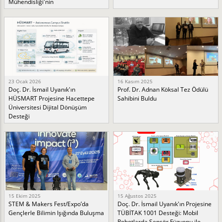
Mühendisliği'nin
23 Ocak 2026
16 Kasım 2025
Doç. Dr. İsmail Uyanık'ın
Prof. Dr. Adnan Köksal Tez Ödülü
HÜSMART Projesine Hacettepe
Sahibini Buldu
Üniversitesi Dijital Dönüşüm
Desteği
15 Ekim 2025
15 Ağustos 2025
STEM & Makers Fest/Expo’da
Doç. Dr. İsmail Uyanık'ın Projesine
Gençlerle Bilimin Işığında Buluşma
TÜBİTAK 1001 Desteği: Mobil
Robotlarda Sensör Füzyonu ile