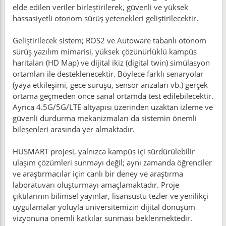
elde edilen veriler birleştirilerek, güvenli ve yüksek
hassasiyetli otonom sürüş yetenekleri geliştirilecektir.
Geliştirilecek sistem; ROS2 ve Autoware tabanlı otonom
sürüş yazılım mimarisi, yüksek çözünürlüklü kampüs
haritaları (HD Map) ve dijital ikiz (digital twin) simülasyon
ortamları ile desteklenecektir. Böylece farklı senaryolar
(yaya etkileşimi, gece sürüşü, sensör arızaları vb.) gerçek
ortama geçmeden önce sanal ortamda test edilebilecektir.
Ayrıca 4.5G/5G/LTE altyapısı üzerinden uzaktan izleme ve
güvenli durdurma mekanizmaları da sistemin önemli
bileşenleri arasında yer almaktadır.
HÜSMART projesi, yalnızca kampüs içi sürdürülebilir
ulaşım çözümleri sunmayı değil; aynı zamanda öğrenciler
ve araştırmacılar için canlı bir deney ve araştırma
laboratuvarı oluşturmayı amaçlamaktadır. Proje
çıktılarının bilimsel yayınlar, lisansüstü tezler ve yenilikçi
uygulamalar yoluyla üniversitemizin dijital dönüşüm
vizyonuna önemli katkılar sunması beklenmektedir.