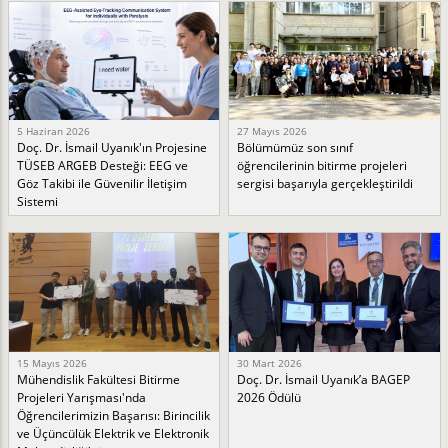
5 Haziran 2026
27 Mayıs 2026
Doç. Dr. İsmail Uyanık'ın Projesine
Bölümümüz son sınıf
TÜSEB ARGEB Desteği: EEG ve
öğrencilerinin bitirme projeleri
Göz Takibi ile Güvenilir İletişim
sergisi başarıyla gerçekleştirildi
Sistemi
15 Mayıs 2026
30 Mart 2026
Mühendislik Fakültesi Bitirme
Doç. Dr. İsmail Uyanık’a BAGEP
Projeleri Yarışması'nda
2026 Ödülü
Öğrencilerimizin Başarısı: Birincilik
ve Üçüncülük Elektrik ve Elektronik