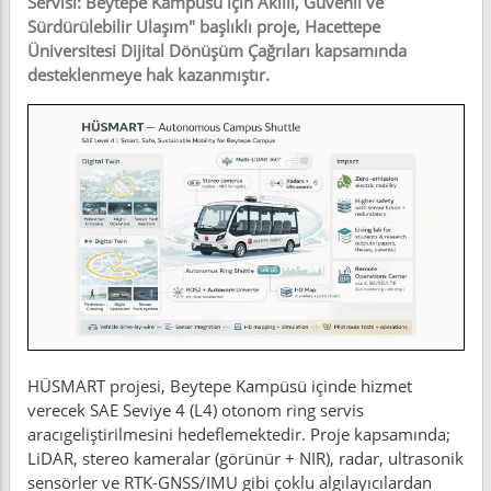
Servisi: Beytepe Kampüsü için Akıllı, Güvenli ve
Sürdürülebilir Ulaşım" başlıklı proje, Hacettepe
Üniversitesi Dijital Dönüşüm Çağrıları kapsamında
desteklenmeye hak kazanmıştır.
HÜSMART projesi, Beytepe Kampüsü içinde hizmet
verecek SAE Seviye 4 (L4) otonom ring servis
aracıgeliştirilmesini hedeflemektedir. Proje kapsamında;
LiDAR, stereo kameralar (görünür + NIR), radar, ultrasonik
sensörler ve RTK-GNSS/IMU gibi çoklu algılayıcılardan