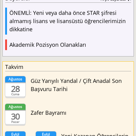
ÖNEMLİ: Yeni veya daha önce STAR şifresi
almamış lisans ve lisansüstü öğrencilerimizin
dikkatine
Akademik Pozisyon Olanakları
Takvim
Ağustos
Güz Yarıyılı Yandal / Çift Anadal Son
28
Başvuru Tarihi
Cuma
Ağustos
Zafer Bayramı
30
Pazar
Eylül
Eylül