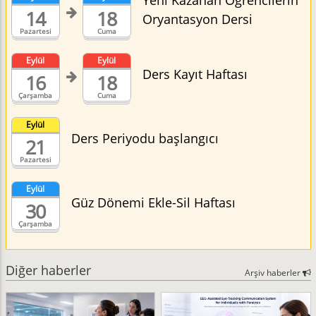
Yeni Kazanan Öğrencilerin
14
18
Oryantasyon Dersi
Pazartesi
Cuma
Eylül
Eylül
Ders Kayıt Haftası
16
18
Çarşamba
Cuma
Eylül
Ders Periyodu başlangıcı
21
Pazartesi
Eylül
Güz Dönemi Ekle-Sil Haftası
30
Çarşamba
Diğer haberler
Arşiv haberler