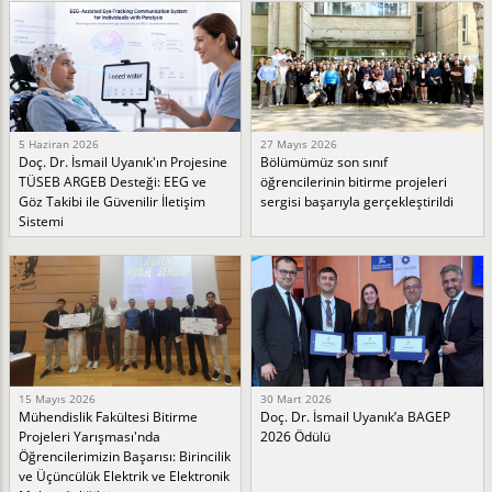
5 Haziran 2026
27 Mayıs 2026
Doç. Dr. İsmail Uyanık'ın Projesine
Bölümümüz son sınıf
TÜSEB ARGEB Desteği: EEG ve
öğrencilerinin bitirme projeleri
Göz Takibi ile Güvenilir İletişim
sergisi başarıyla gerçekleştirildi
Sistemi
15 Mayıs 2026
30 Mart 2026
Mühendislik Fakültesi Bitirme
Doç. Dr. İsmail Uyanık’a BAGEP
Projeleri Yarışması'nda
2026 Ödülü
Öğrencilerimizin Başarısı: Birincilik
ve Üçüncülük Elektrik ve Elektronik