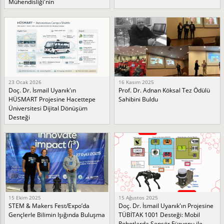
Mühendisliği'nin
23 Ocak 2026
16 Kasım 2025
Doç. Dr. İsmail Uyanık'ın
Prof. Dr. Adnan Köksal Tez Ödülü
HÜSMART Projesine Hacettepe
Sahibini Buldu
Üniversitesi Dijital Dönüşüm
Desteği
15 Ekim 2025
15 Ağustos 2025
STEM & Makers Fest/Expo’da
Doç. Dr. İsmail Uyanık'ın Projesine
Gençlerle Bilimin Işığında Buluşma
TÜBİTAK 1001 Desteği: Mobil
Robotlarda Sensör Füzyonu ile