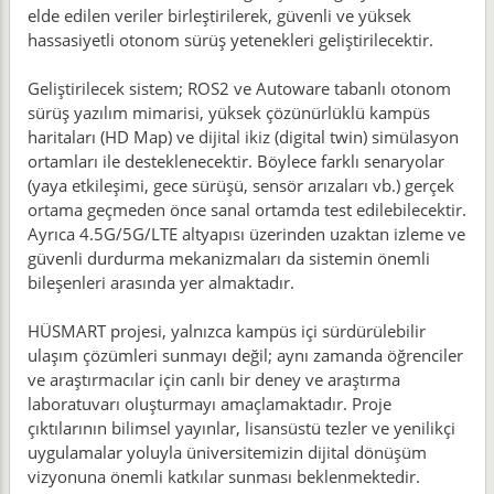
elde edilen veriler birleştirilerek, güvenli ve yüksek
hassasiyetli otonom sürüş yetenekleri geliştirilecektir.
Geliştirilecek sistem; ROS2 ve Autoware tabanlı otonom
sürüş yazılım mimarisi, yüksek çözünürlüklü kampüs
haritaları (HD Map) ve dijital ikiz (digital twin) simülasyon
ortamları ile desteklenecektir. Böylece farklı senaryolar
(yaya etkileşimi, gece sürüşü, sensör arızaları vb.) gerçek
ortama geçmeden önce sanal ortamda test edilebilecektir.
Ayrıca 4.5G/5G/LTE altyapısı üzerinden uzaktan izleme ve
güvenli durdurma mekanizmaları da sistemin önemli
bileşenleri arasında yer almaktadır.
HÜSMART projesi, yalnızca kampüs içi sürdürülebilir
ulaşım çözümleri sunmayı değil; aynı zamanda öğrenciler
ve araştırmacılar için canlı bir deney ve araştırma
laboratuvarı oluşturmayı amaçlamaktadır. Proje
çıktılarının bilimsel yayınlar, lisansüstü tezler ve yenilikçi
uygulamalar yoluyla üniversitemizin dijital dönüşüm
vizyonuna önemli katkılar sunması beklenmektedir.