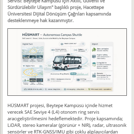
Servisi: Beytepe Kampüsü için Akıllı, Güvenli ve
Sürdürülebilir Ulaşım" başlıklı proje, Hacettepe
Üniversitesi Dijital Dönüşüm Çağrıları kapsamında
desteklenmeye hak kazanmıştır.
HÜSMART projesi, Beytepe Kampüsü içinde hizmet
verecek SAE Seviye 4 (L4) otonom ring servis
aracıgeliştirilmesini hedeflemektedir. Proje kapsamında;
LiDAR, stereo kameralar (görünür + NIR), radar, ultrasonik
sensörler ve RTK-GNSS/IMU gibi çoklu algılayıcılardan