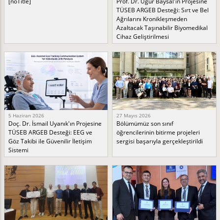
[noTitle]
Prof. Dr. Uğur Baysal'ın Projesine
TÜSEB ARGEB Desteği: Sırt ve Bel
Ağrılarını Kronikleşmeden
Azaltacak Taşınabilir Biyomedikal
Cihaz Geliştirilmesi
5 Haziran 2026
27 Mayıs 2026
Doç. Dr. İsmail Uyanık'ın Projesine
Bölümümüz son sınıf
TÜSEB ARGEB Desteği: EEG ve
öğrencilerinin bitirme projeleri
Göz Takibi ile Güvenilir İletişim
sergisi başarıyla gerçekleştirildi
Sistemi