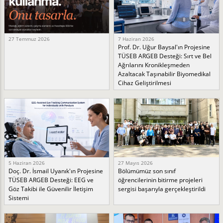
27 Temmuz 2026
7 Haziran 2026
Prof. Dr. Uğur Baysal'ın Projesine
TÜSEB ARGEB Desteği: Sırt ve Bel
Ağrılarını Kronikleşmeden
Azaltacak Taşınabilir Biyomedikal
Cihaz Geliştirilmesi
5 Haziran 2026
27 Mayıs 2026
Doç. Dr. İsmail Uyanık'ın Projesine
Bölümümüz son sınıf
TÜSEB ARGEB Desteği: EEG ve
öğrencilerinin bitirme projeleri
Göz Takibi ile Güvenilir İletişim
sergisi başarıyla gerçekleştirildi
Sistemi