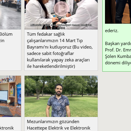
ederiz.
 Bölüm
Tüm fedakar sağlık
zin
çalışanlarımızın 14 Mart Tıp
Başkan yardı
Bayramı'nı kutluyoruz (Bu video,
Prof. Dr. Emr
sadece sabit fotoğraflar
Şölen Kumbay 
kullanılarak yapay zeka araçları
dönemi diliy
ile hareketlendirilmiştir)
Mezunlarımızın gözünden
ktronik
Hacettepe Elektrik ve Elektronik