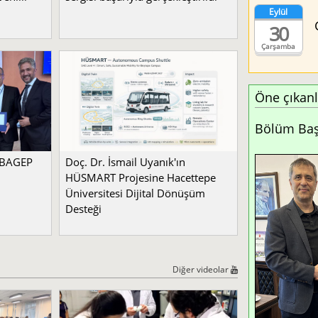
Eylül
30
Çarşamba
Öne çıkanl
Bölüm Başk
a BAGEP
Doç. Dr. İsmail Uyanık'ın
HÜSMART Projesine Hacettepe
Üniversitesi Dijital Dönüşüm
Desteği
Diğer videolar