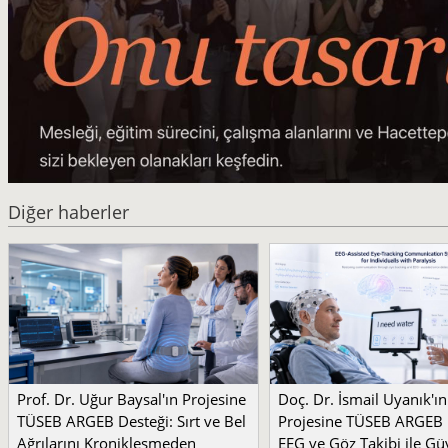
Diğer haberler
Prof. Dr. Uğur Baysal'ın Projesine
Doç. Dr. İsmail Uyanık'ın
TÜSEB ARGEB Desteği: Sırt ve Bel
Projesine TÜSEB ARGEB 
Ağrılarını Kronikleşmeden
EEG ve Göz Takibi ile Güv