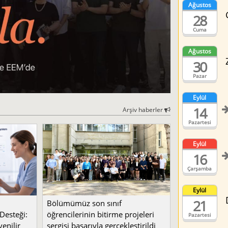
Ağustos
28
Cuma
Ağustos
30
Pazar
Eylül
14
Arşiv haberler
Pazartesi
Eylül
16
Çarşamba
Eylül
21
Bölümümüz son sınıf
Desteği:
öğrencilerinin bitirme projeleri
Pazartesi
enilir
sergisi başarıyla gerçekleştirildi