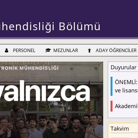
ühendisliği Bölümü
PERSONEL
MEZUNLAR
ADAY ÖĞRENCİLER
Duyurular
ÖNEMLİ: 
ve lisans
Akademik
Takvim