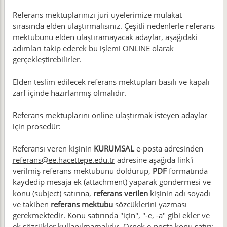
Referans mektuplarınızı jüri üyelerimize mülakat
sırasında elden ulaştırmalısınız. Çeşitli nedenlerle referans
mektubunu elden ulaştıramayacak adaylar, aşağıdaki
adımları takip ederek bu işlemi ONLINE olarak
gerçekleştirebilirler.
Elden teslim edilecek referans mektupları basılı ve kapalı
zarf içinde hazırlanmış olmalıdır.
Referans mektuplarını online ulaştırmak isteyen adaylar
için prosedür:
Referansı veren kişinin
KURUMSAL
e-posta adresinden
referans@ee.hacettepe.edu.tr
adresine aşağıda link'i
verilmiş referans mektubunu doldurup,
PDF
formatında
kaydedip mesaja ek (attachment) yaparak göndermesi ve
konu (subject) satırına,
referans verilen
kişinin adı soyadı
ve takiben
referans mektubu
sözcüklerini yazması
gerekmektedir. Konu satırında "için", "-e, -a" gibi ekler ve
ek sözcükler kullanılmamalıdır. Örnek e-posta konu satırı: