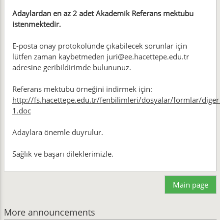
Adaylardan en az 2 adet Akademik Referans mektubu
istenmektedir.
E-posta onay protokolünde çıkabilecek sorunlar için
lütfen zaman kaybetmeden juri@ee.hacettepe.edu.tr
adresine geribildirimde bulununuz.
Referans mektubu örneğini indirmek için:
http://fs.hacettepe.edu.tr/fenbilimleri/dosyalar/formlar/dig
1.doc
Adaylara önemle duyrulur.
Sağlık ve başarı dileklerimizle.
Main page
More announcements