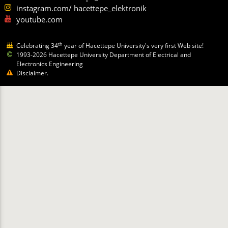
instagram.com/ hacettepe_elektronik
youtube.com
th
Celebrating 34
year of Hacettepe University's very first Web site!
1993-2026 Hacettepe University Department of Electrical and
Electronics Engineering
Disclaimer.