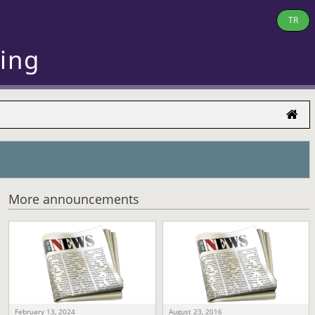
TR
ring
More announcements
February 13, 2024
August 23, 2016