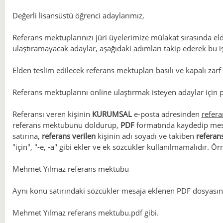
Değerli lisansüstü öğrenci adaylarımız,
Referans mektuplarınızı jüri üyelerimize mülakat sırasında el
ulaştıramayacak adaylar, aşağıdaki adımları takip ederek bu iş
Elden teslim edilecek referans mektupları basılı ve kapalı zarf
Referans mektuplarını online ulaştırmak isteyen adaylar için 
Referansı veren kişinin
KURUMSAL
e-posta adresinden
refera
referans mektubunu doldurup,
PDF
formatında kaydedip mesa
satırına,
referans verilen
kişinin adı soyadı ve takiben
referan
"için", "-e, -a" gibi ekler ve ek sözcükler kullanılmamalıdır. Ör
Mehmet Yılmaz referans mektubu
Aynı konu satırındaki sözcükler mesaja eklenen PDF dosyasının
Mehmet Yılmaz referans mektubu.pdf gibi.