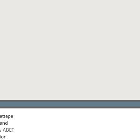
ettepe
 and
by ABET
ion.