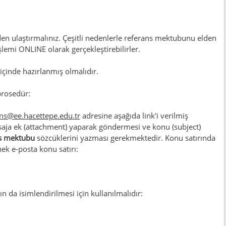
den ulaştırmalınız. Çeşitli nedenlerle referans mektubunu elden
lemi ONLINE olarak gerçekleştirebilirler.
 içinde hazırlanmış olmalıdır.
prosedür:
ns@ee.hacettepe.edu.tr
adresine aşağıda link'i verilmiş
ja ek (attachment) yaparak göndermesi ve konu (subject)
s mektubu
sözcüklerini yazması gerekmektedir. Konu satırında
nek e-posta konu satırı:
 da isimlendirilmesi için kullanılmalıdır: