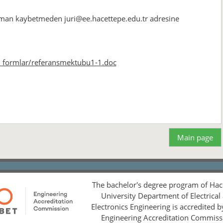
zaman kaybetmeden juri@ee.hacettepe.edu.tr adresine
ger_formlar/referansmektubu1-1.doc
Main page
The bachelor's degree program of Hac
University Department of Electrical
Electronics Engineering is accredited 
Engineering Accreditation Commiss