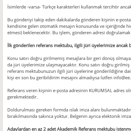
İsimlerde -varsa- Türkçe karakterleri kullanmak tercihtir ancak
Bu gönderiyi takip eden dakikalarda gönderen kişinin e-posta
kendisine gelen otomatik mesajın konusunda ve içeriğinde hi
etmesi) beklenecektir. Bu işlem, gönderen adresi doğrulamak
İlk gönderilen referans mektubu, ilgili jüri üyelerimize ancak 
Konu satırı doğru girilmemiş mesajlara bir geri dönüş olmay
da jüri üyelerimize ulaşmayacaktır. Konu satırı doğru girilm
referans mektubunuzun ilgili jüri üyelerine gönderildiğine dai
kişi en son bu geribildirim mesajını almadıysa lütfen info@ee
Referans veren kişinin e-posta adresinin KURUMSAL adres ol
gerekmektedir.
Doldurulması gereken formda ıslak imza alanı bulunmaktadır.
bırakılmasında sakınca yoktur. Belgenin ayrıca elektonik im
Adaylardan en az 2 adet Akademik Referans mektubu istenme