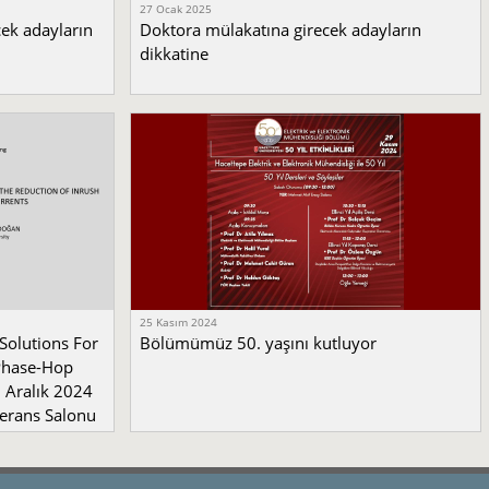
27 Ocak 2025
cek adayların
Doktora mülakatına girecek adayların
dikkatine
25 Kasım 2024
Solutions For
Bölümümüz 50. yaşını kutluyor
 Phase-Hop
 Aralık 2024
erans Salonu