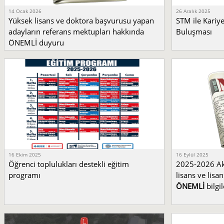
14 Ocak 2026
26 Aralık 2025
Yüksek lisans ve doktora başvurusu yapan
STM ile Kariy
adayların referans mektupları hakkında
Buluşması
ÖNEMLİ duyuru
16 Ekim 2025
16 Eylül 2025
Öğrenci toplulukları destekli eğitim
2025-2026 Ak
programı
lisans ve lisan
ÖNEMLİ
bilgil