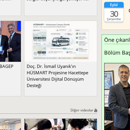
Eylül
30
Çarşamba
Öne çıkanl
Bölüm Başk
a BAGEP
Doç. Dr. İsmail Uyanık'ın
HÜSMART Projesine Hacettepe
Üniversitesi Dijital Dönüşüm
Desteği
Diğer videolar