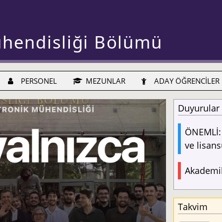
ühendisliği Bölümü
PERSONEL
MEZUNLAR
ADAY ÖĞRENCİLER
Duyurular
ÖNEMLİ: 
ve lisans
Akademik
Takvim