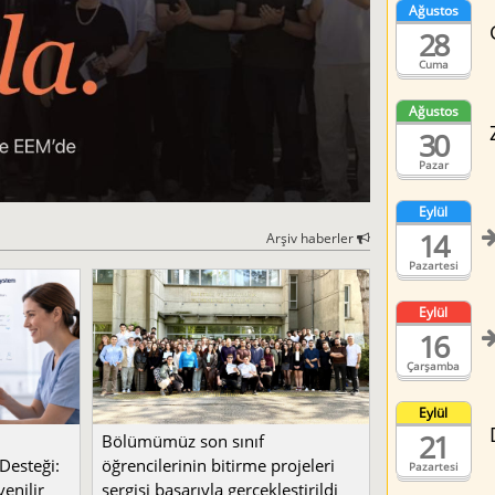
Ağustos
28
Cuma
Ağustos
30
Pazar
Eylül
14
Arşiv haberler
Pazartesi
Eylül
16
Çarşamba
Eylül
21
Bölümümüz son sınıf
Desteği:
öğrencilerinin bitirme projeleri
Pazartesi
enilir
sergisi başarıyla gerçekleştirildi