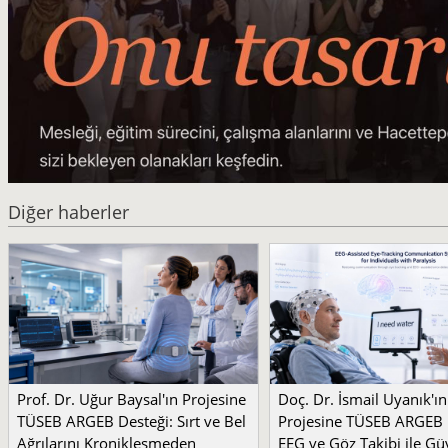
Diğer haberler
Prof. Dr. Uğur Baysal'ın Projesine
Doç. Dr. İsmail Uyanık'ın
TÜSEB ARGEB Desteği: Sırt ve Bel
Projesine TÜSEB ARGEB 
Ağrılarını Kronikleşmeden
EEG ve Göz Takibi ile Güv