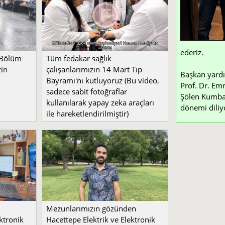
ederiz.
 Bölüm
Tüm fedakar sağlık
zin
çalışanlarımızın 14 Mart Tıp
Başkan yardı
Bayramı'nı kutluyoruz (Bu video,
Prof. Dr. Emr
sadece sabit fotoğraflar
Şölen Kumbay 
kullanılarak yapay zeka araçları
dönemi diliy
ile hareketlendirilmiştir)
Mezunlarımızın gözünden
ktronik
Hacettepe Elektrik ve Elektronik