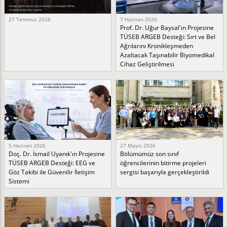
27 Temmuz 2026
7 Haziran 2026
Prof. Dr. Uğur Baysal'ın Projesine
TÜSEB ARGEB Desteği: Sırt ve Bel
Ağrılarını Kronikleşmeden
Azaltacak Taşınabilir Biyomedikal
Cihaz Geliştirilmesi
5 Haziran 2026
27 Mayıs 2026
Doç. Dr. İsmail Uyanık'ın Projesine
Bölümümüz son sınıf
TÜSEB ARGEB Desteği: EEG ve
öğrencilerinin bitirme projeleri
Göz Takibi ile Güvenilir İletişim
sergisi başarıyla gerçekleştirildi
Sistemi