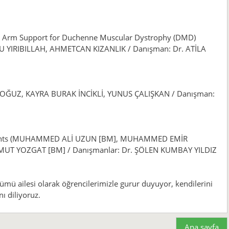
 Arm Support for Duchenne Muscular Dystrophy (DMD)
 YIRIBILLAH, AHMETCAN KIZANLIK / Danışman: Dr. ATİLA
A OĞUZ, KAYRA BURAK İNCİKLİ, YUNUS ÇALIŞKAN / Danışman:
onments (MUHAMMED ALİ UZUN [BM], MUHAMMED EMİR
MUT YOZGAT [BM] / Danışmanlar: Dr. ŞÖLEN KUMBAY YILDIZ
ümü ailesi olarak öğrencilerimizle gurur duyuyor, kendilerini
ı diliyoruz.
Ana sayfa