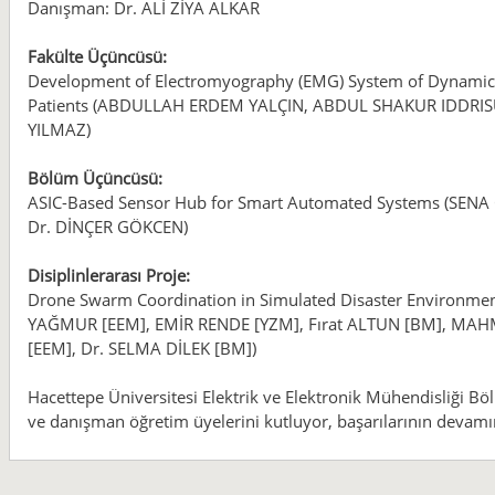
Danışman: Dr. ALİ ZİYA ALKAR
Fakülte Üçüncüsü:
Development of Electromyography (EMG) System of Dynamic
Patients (ABDULLAH ERDEM YALÇIN, ABDUL SHAKUR IDDRISU
YILMAZ)
Bölüm Üçüncüsü:
ASIC-Based Sensor Hub for Smart Automated Systems (SEN
Dr. DİNÇER GÖKCEN)
Disiplinlerarası Proje:
Drone Swarm Coordination in Simulated Disaster Envir
YAĞMUR [EEM], EMİR RENDE [YZM], Fırat ALTUN [BM], MAH
[EEM], Dr. SELMA DİLEK [BM])
Hacettepe Üniversitesi Elektrik ve Elektronik Mühendisliği Böl
ve danışman öğretim üyelerini kutluyor, başarılarının devamın