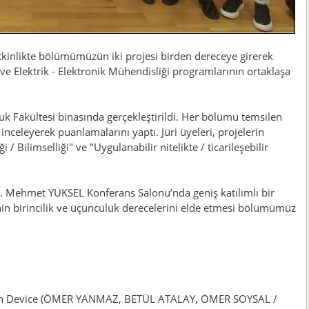
kinlikte bölümümüzün iki projesi birden dereceye girerek
a ve Elektrik - Elektronik Mühendisliği programlarının ortaklaşa
k Fakültesi binasında gerçekleştirildi. Her bölümü temsilen
inceleyerek puanlamalarını yaptı. Jüri üyeleri, projelerin
/ Bilimselliği" ve "Uygulanabilir nitelikte / ticarileşebilir
r. Mehmet YÜKSEL Konferans Salonu’nda geniş katılımlı bir
nin birincilik ve üçüncülük derecelerini elde etmesi bölümümüz
ion Device (ÖMER YANMAZ, BETÜL ATALAY, ÖMER SOYSAL /