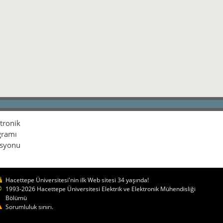
ktronik
gramı
isyonu
Hacettepe Üniversitesi'nin ilk Web sitesi 34 yaşında!
1993-2026 Hacettepe Üniversitesi Elektrik ve Elektronik Mühendisliği
Bölümü
Sorumluluk sınırı.