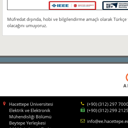
Müfredat dışında, hobi ve bilgilendirme amaçlı olarak Türkçe ve
olacağını umuyoruz.
Hacettepe Üniversitesi
(+90) (312) 297 700
Elektrik ve Elektronik
(+90) (312) 299 212
Mühendisliği Bölümü
info@ee.hacettepe.e
Beytepe Yerleşkesi