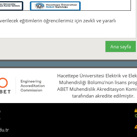
rilecek eğitimlerin öğrencilerimiz için zevkli ve yararlı
Ana sayfa
Hacettepe Üniversitesi Elektrik ve Ele
Mühendisliği Bölümü'nün lisans pro
ABET Mühendislik Akreditasyon Kom
tarafından akredite edilmiştir.
0
5
du.tr