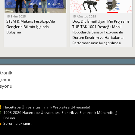
15 Ekim 2025
15 Ağustos 2025
STEM & Makers Fest/Expo’da
Doç. Dr. İsmail Uyanık'ın Projesine
Gençlerle Bilimin Işığında
TÜBİTAK 1001 Desteği: Mobil
Buluşma
Robotlarda Sensör Füzyonu ile
Durum Kestirim ve Haritalama
Performansının İyileştirilmesi
ktronik
gramı
isyonu
Hacettepe Üniversitesi'nin ilk Web sitesi 34 yaşında!
1993-2026 Hacettepe Üniversitesi Elektrik ve Elektronik Mühendisliği
Bölümü
Sorumluluk sınırı.