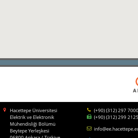
Hacettepe Üniversitesi
(+90) (312) 297 700
Elektrik ve Elektronik
(+90) (312) 299 212
Mühendisliği Bölümü
info@ee.hacettepe.e
Beytepe Yerleşkesi
06800 Ankara / Türkiye