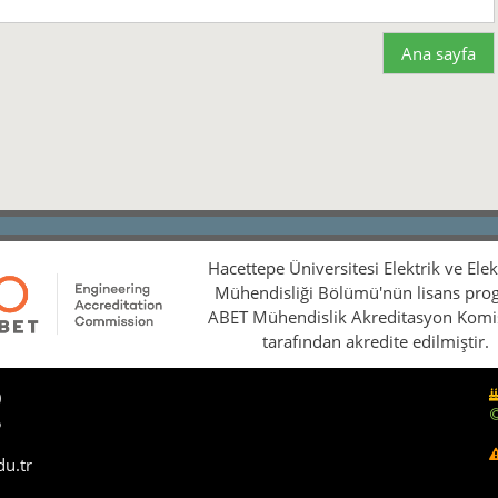
Ana sayfa
Hacettepe Üniversitesi Elektrik ve Ele
Mühendisliği Bölümü'nün lisans pro
ABET Mühendislik Akreditasyon Kom
tarafından akredite edilmiştir.
0
5
du.tr