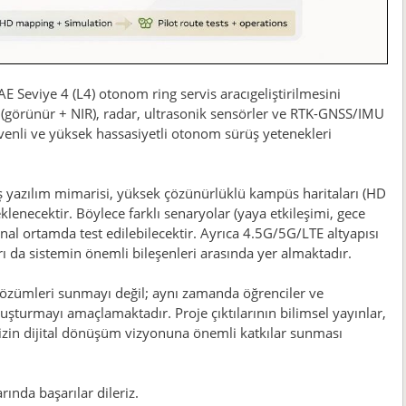
Seviye 4 (L4) otonom ring servis aracıgeliştirilmesini
(görünür + NIR), radar, ultrasonik sensörler ve RTK-GNSS/IMU
 güvenli ve yüksek hassasiyetli otonom sürüş yetenekleri
ş yazılım mimarisi, yüksek çözünürlüklü kampüs haritaları (HD
eklenecektir. Böylece farklı senaryolar (yaya etkileşimi, gece
al ortamda test edilebilecektir. Ayrıca 4.5G/5G/LTE altyapısı
da sistemin önemli bileşenleri arasında yer almaktadır.
çözümleri sunmayı değil; aynı zamanda öğrenciler ve
luşturmayı amaçlamaktadır. Proje çıktılarının bilimsel yayınlar,
mizin dijital dönüşüm vizyonuna önemli katkılar sunması
rında başarılar dileriz.