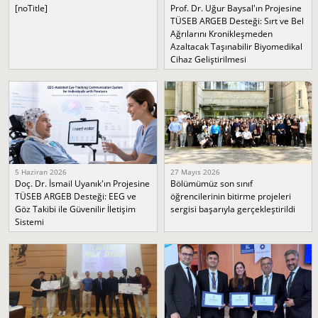
[noTitle]
Prof. Dr. Uğur Baysal'ın Projesine
TÜSEB ARGEB Desteği: Sırt ve Bel
Ağrılarını Kronikleşmeden
Azaltacak Taşınabilir Biyomedikal
Cihaz Geliştirilmesi
5 Haziran 2026
27 Mayıs 2026
Doç. Dr. İsmail Uyanık'ın Projesine
Bölümümüz son sınıf
TÜSEB ARGEB Desteği: EEG ve
öğrencilerinin bitirme projeleri
Göz Takibi ile Güvenilir İletişim
sergisi başarıyla gerçekleştirildi
Sistemi