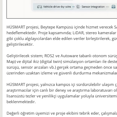
HÜSMART projesi, Beytepe Kampüsü içinde hizmet verecek SAE 
hedeflemektedir. Proje kapsamında; LiDAR, stereo kameralar 
gibi çoklu algılayıcılardan elde edilen veriler birleştirilerek,
geliştirilecektir.
Geliştirilecek sistem; ROS2 ve Autoware tabanlı otonom sürü
Map) ve dijital ikiz (digital twin) simülasyon ortamları ile dest
sürüşü, sensör arızaları vb.) gerçek ortama geçmeden önce san
üzerinden uzaktan izleme ve güvenli durdurma mekanizmaları 
HÜSMART projesi, yalnızca kampüs içi sürdürülebilir ulaşım 
araştırmacılar için canlı bir deney ve araştırma laboratuvarı o
lisansüstü tezler ve yenilikçi uygulamalar yoluyla üniversite
beklenmektedir.
Değerli öğretim üyemizi ve proje ekibini tebrik eder, çalışmala