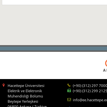
Hacettepe Üniversitesi
(+90) (312) 297 700
Elektrik ve Elektronik
(+90) (312) 299 212
Mühendisliği Bölümü
info@ee.hacettepe.e
Beytepe Yerleşkesi
06800 Ankara / Türkiye