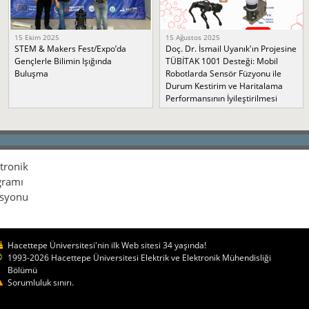
15 Ekim 2025
15 Ağustos 2025
STEM & Makers Fest/Expo’da
Doç. Dr. İsmail Uyanık'ın Projesine
Gençlerle Bilimin Işığında
TÜBİTAK 1001 Desteği: Mobil
Buluşma
Robotlarda Sensör Füzyonu ile
Durum Kestirim ve Haritalama
Performansının İyileştirilmesi
ktronik
gramı
isyonu
Hacettepe Üniversitesi'nin ilk Web sitesi 34 yaşında!
1993-2026 Hacettepe Üniversitesi Elektrik ve Elektronik Mühendisliği
Bölümü
Sorumluluk sınırı.