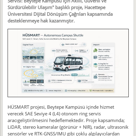
Servisi: Beytepe Kampüsü için Akıllı, Güvenli ve
Sürdürülebilir Ulaşım" başlıklı proje, Hacettepe
Üniversitesi Dijital Dönüşüm Çağrıları kapsamında
desteklenmeye hak kazanmıştır.
HÜSMART projesi, Beytepe Kampüsü içinde hizmet
verecek SAE Seviye 4 (L4) otonom ring servis
aracıgeliştirilmesini hedeflemektedir. Proje kapsamında;
LiDAR, stereo kameralar (görünür + NIR), radar, ultrasonik
sensörler ve RTK-GNSS/IMU gibi çoklu algılayıcılardan