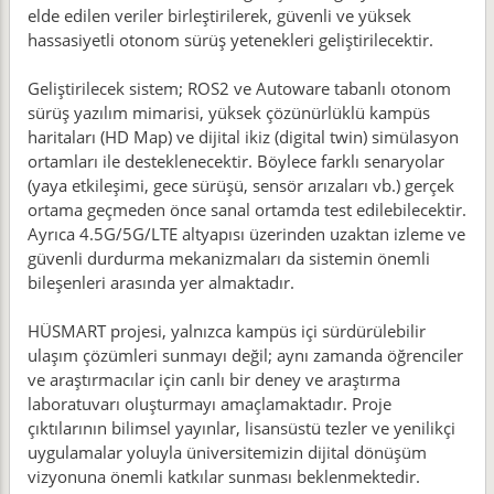
elde edilen veriler birleştirilerek, güvenli ve yüksek
hassasiyetli otonom sürüş yetenekleri geliştirilecektir.
Geliştirilecek sistem; ROS2 ve Autoware tabanlı otonom
sürüş yazılım mimarisi, yüksek çözünürlüklü kampüs
haritaları (HD Map) ve dijital ikiz (digital twin) simülasyon
ortamları ile desteklenecektir. Böylece farklı senaryolar
(yaya etkileşimi, gece sürüşü, sensör arızaları vb.) gerçek
ortama geçmeden önce sanal ortamda test edilebilecektir.
Ayrıca 4.5G/5G/LTE altyapısı üzerinden uzaktan izleme ve
güvenli durdurma mekanizmaları da sistemin önemli
bileşenleri arasında yer almaktadır.
HÜSMART projesi, yalnızca kampüs içi sürdürülebilir
ulaşım çözümleri sunmayı değil; aynı zamanda öğrenciler
ve araştırmacılar için canlı bir deney ve araştırma
laboratuvarı oluşturmayı amaçlamaktadır. Proje
çıktılarının bilimsel yayınlar, lisansüstü tezler ve yenilikçi
uygulamalar yoluyla üniversitemizin dijital dönüşüm
vizyonuna önemli katkılar sunması beklenmektedir.