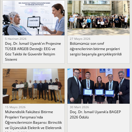
5 Haziran 2026
27 Mayıs 2026
Doç. Dr. İsmail Uyanık'ın Projesine
Bölümümüz son sınıf
TÜSEB ARGEB Desteği: EEG ve
öğrencilerinin bitirme projeleri
Göz Takibi ile Güvenilir İletişim
sergisi başarıyla gerçekleştirildi
Sistemi
15 Mayıs 2026
30 Mart 2026
Mühendislik Fakültesi Bitirme
Doç. Dr. İsmail Uyanık’a BAGEP
Projeleri Yarışması'nda
2026 Ödülü
Öğrencilerimizin Başarısı: Birincilik
ve Üçüncülük Elektrik ve Elektronik