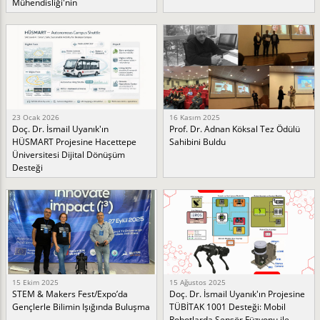
Mühendisliği'nin
23 Ocak 2026
16 Kasım 2025
Doç. Dr. İsmail Uyanık'ın
Prof. Dr. Adnan Köksal Tez Ödülü
HÜSMART Projesine Hacettepe
Sahibini Buldu
Üniversitesi Dijital Dönüşüm
Desteği
15 Ekim 2025
15 Ağustos 2025
STEM & Makers Fest/Expo’da
Doç. Dr. İsmail Uyanık'ın Projesine
Gençlerle Bilimin Işığında Buluşma
TÜBİTAK 1001 Desteği: Mobil
Robotlarda Sensör Füzyonu ile