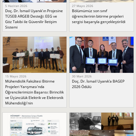
5 Haziran 2026
27 Mayıs 2026
Doç. Dr. İsmail Uyanık'ın Projesine
Bölümümüz son sınıf
TÜSEB ARGEB Desteği: EEG ve
öğrencilerinin bitirme projeleri
Göz Takibi ile Güvenilir İletişim
sergisi başarıyla gerçekleştirildi
Sistemi
15 Mayıs 2026
30 Mart 2026
Mühendislik Fakültesi Bitirme
Doç. Dr. İsmail Uyanık’a BAGEP
Projeleri Yarışması'nda
2026 Ödülü
Öğrencilerimizin Başarısı: Birincilik
ve Üçüncülük Elektrik ve Elektronik
Mühendisliği'nin