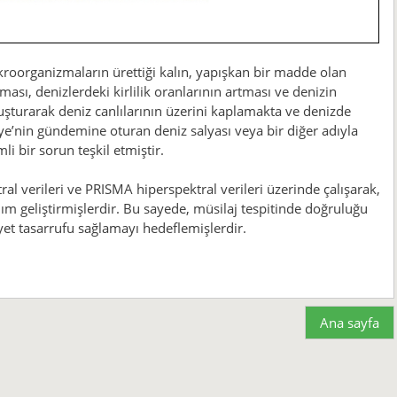
ikroorganizmaların ürettiği kalın, yapışkan bir madde olan
kması, denizlerdeki kirlilik oranlarının artması ve denizin
şturarak deniz canlılarının üzerini kaplamakta ve denizde
ye’nin gündemine oturan deniz salyası veya bir diğer adıyla
 bir sorun teşkil etmiştir.
ktral verileri ve PRISMA hiperspektral verileri üzerinde çalışarak,
ım geliştirmişlerdir. Bu sayede, müsilaj tespitinde doğruluğu
et tasarrufu sağlamayı hedeflemişlerdir.
Ana sayfa