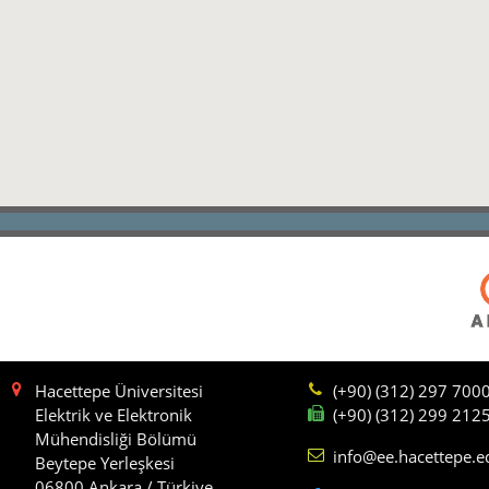
Hacettepe Üniversitesi
(+90) (312) 297 700
Elektrik ve Elektronik
(+90) (312) 299 212
Mühendisliği Bölümü
info@ee.hacettepe.e
Beytepe Yerleşkesi
06800 Ankara / Türkiye