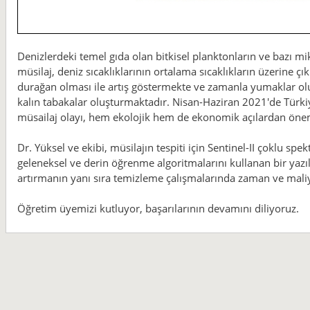
Denizlerdeki temel gıda olan bitkisel planktonların ve bazı m
müsilaj, deniz sıcaklıklarının ortalama sıcaklıkların üzerine çı
durağan olması ile artış göstermekte ve zamanla yumaklar olu
kalın tabakalar oluşturmaktadır. Nisan-Haziran 2021'de Türki
müsailaj olayı, hem ekolojik hem de ekonomik açılardan önemli
Dr. Yüksel ve ekibi, müsilajın tespiti için Sentinel-II çoklu spe
geleneksel ve derin öğrenme algoritmalarını kullanan bir yazıl
artırmanın yanı sıra temizleme çalışmalarında zaman ve maliy
Öğretim üyemizi kutluyor, başarılarının devamını diliyoruz.