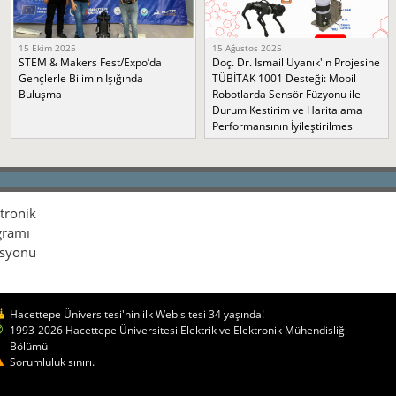
15 Ekim 2025
15 Ağustos 2025
STEM & Makers Fest/Expo’da
Doç. Dr. İsmail Uyanık'ın Projesine
Gençlerle Bilimin Işığında
TÜBİTAK 1001 Desteği: Mobil
Buluşma
Robotlarda Sensör Füzyonu ile
Durum Kestirim ve Haritalama
Performansının İyileştirilmesi
ktronik
gramı
isyonu
Hacettepe Üniversitesi'nin ilk Web sitesi 34 yaşında!
1993-2026 Hacettepe Üniversitesi Elektrik ve Elektronik Mühendisliği
Bölümü
Sorumluluk sınırı.