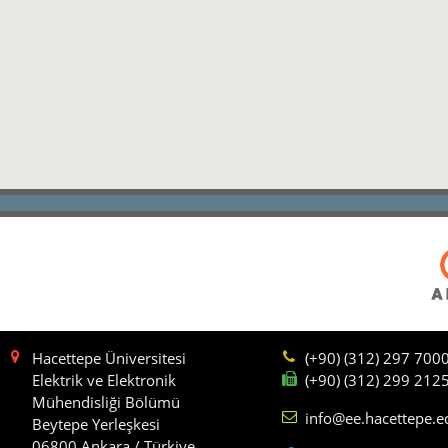
Hacettepe Üniversitesi
(+90) (312) 297 700
Elektrik ve Elektronik
(+90) (312) 299 212
Mühendisliği Bölümü
info@ee.hacettepe.e
Beytepe Yerleşkesi
06800 Ankara / Türkiye