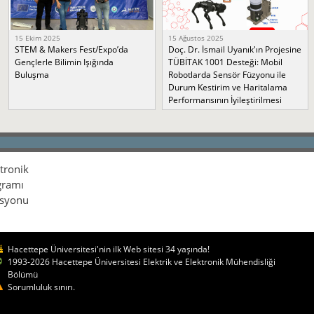
15 Ekim 2025
15 Ağustos 2025
STEM & Makers Fest/Expo’da
Doç. Dr. İsmail Uyanık'ın Projesine
Gençlerle Bilimin Işığında
TÜBİTAK 1001 Desteği: Mobil
Buluşma
Robotlarda Sensör Füzyonu ile
Durum Kestirim ve Haritalama
Performansının İyileştirilmesi
ktronik
gramı
isyonu
Hacettepe Üniversitesi'nin ilk Web sitesi 34 yaşında!
1993-2026 Hacettepe Üniversitesi Elektrik ve Elektronik Mühendisliği
Bölümü
Sorumluluk sınırı.